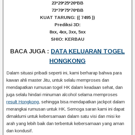
23*29*25*26*BB
73*79*75*76*BB
KUAT TARUNG: (( 7495 ))
Prediksi 3D:
8xx, 4xx, 3xx, 5xx
SHIO: KERBAU
BACA JUGA :
DATA KELUARAN TOGEL
HONGKONG
Dalam situasi pribadi seperti ini, kami berharap bahwa para
kawan ahli master Jitu, untuk selalu memproses dan
mendapatkan rumusan togel HK dalam keadaan sehat, dan
juga selalu hindari minuman alcohol selama memproses
result Hongkong
, sehingga bisa mendapatkan jackpot dalam
merangkai rumusan untuk HK. Semoga saran kami ini dapat
dimaklumi untuk kebersamaan dalam satu visi dan misi ke
arah yang lebih baik dan terbentuk kebersamaan yang aman
dan kondusif.