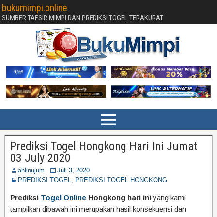
bukumimpi.online
SUMBER TAFSIR MIMPI DAN PREDIKSI TOGEL TERAKURAT
Prediksi Togel Hongkong Hari Ini Jumat
03 July 2020
ahlinujum
Juli 3, 2020
PREDIKSI TOGEL
,
PREDIKSI TOGEL HONGKONG
Prediksi
Togel Online
Hongkong hari ini
yang kami
tampilkan dibawah ini merupakan hasil konsekuensi dan