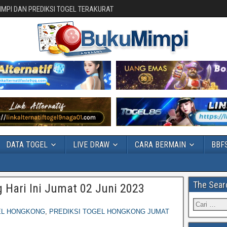
IMPI DAN PREDIKSI TOGEL TERAKURAT
DATA TOGEL
LIVE DRAW
CARA BERMAIN
BBFS
The Sear
 Hari Ini Jumat 02 Juni 2023
EL HONGKONG
,
PREDIKSI TOGEL HONGKONG JUMAT