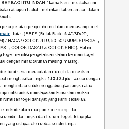
”
BERBAGI ITU INDAH
” karna kami melakukan ini
balan ataupun hadiah melainkan kebersamaan dalam
kasih.
n petunjuk atau pengetahuan dalam memasang togel
rmain
diatas (BBFS (Bolak Balik) & 4D/3D/2D,
) / NAGA / COLOK JITU, 50-50 UMUM, SPECIAL,
SI , COLOK DASAR & COLOK SHIO). Hal ini
 togel memiliki pengetahuan dalam bermain togel
suai dengan minat taruhan masing-masing.
uk turut serta meracik dan mengkolaborasikan
dapat menghasilkan angka
4d 3d 2d
jitu, sesuai dengan
ga menghimbau untuk menggabungkan angka atau
pi miliki untuk mendapatkan kunci dari racikan
n rumusan togel dahsyat yang kami sediakan.
patkan kode alam maupun kode mimpi dan
 sendiri dan angka dari Forum Togel. Tetapi jika
m yang didapat oleh sobat sendiri tanpa