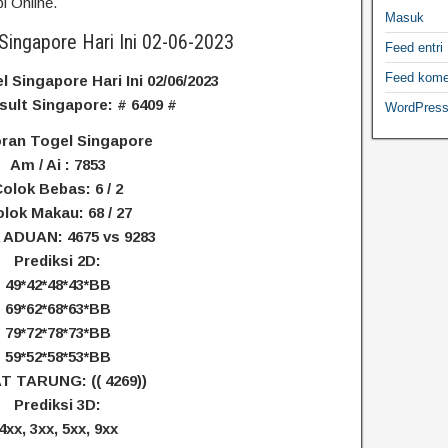
i Online.
Masuk
 Singapore Hari Ini 02-06-2023
Feed entri
Feed kome
 Singapore Hari Ini 02/06/2023
sult Singapore: # 6409 #
WordPress
ran Togel Singapore
Am / Ai : 7853
olok Bebas: 6 / 2
lok Makau: 68 / 27
 ADUAN: 4675 vs 9283
Prediksi 2D:
49*42*48*43*BB
69*62*68*63*BB
79*72*78*73*BB
59*52*58*53*BB
T TARUNG: (( 4269))
Prediksi 3D:
4xx, 3xx, 5xx, 9xx