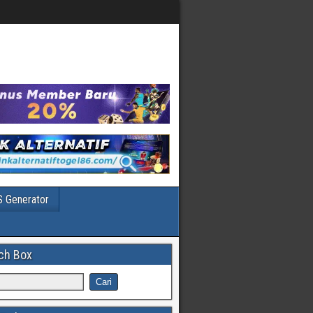
 Generator
ch Box