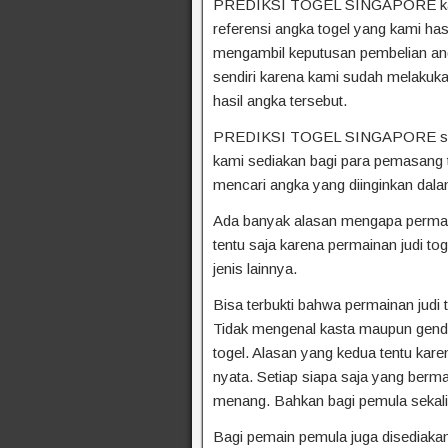
PREDIKSI TOGEL SINGAPORE kami
referensi angka togel yang kami has
mengambil keputusan pembelian ang
sendiri karena kami sudah melakuka
hasil angka tersebut.
PREDIKSI TOGEL SINGAPORE setia
kami sediakan bagi para pemasang
mencari angka yang diinginkan da
Ada banyak alasan mengapa permain
tentu saja karena permainan judi to
jenis lainnya.
Bisa terbukti bahwa permainan judi t
Tidak mengenal kasta maupun gende
togel. Alasan yang kedua tentu kar
nyata. Setiap siapa saja yang ber
menang. Bahkan bagi pemula sekali
Bagi pemain pemula juga disediaka