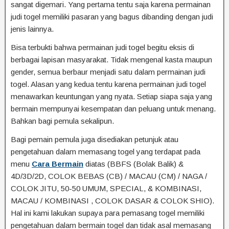
sangat digemari. Yang pertama tentu saja karena permainan
judi togel memiliki pasaran yang bagus dibanding dengan judi
jenis lainnya.
Bisa terbukti bahwa permainan judi togel begitu eksis di
berbagai lapisan masyarakat. Tidak mengenal kasta maupun
gender, semua berbaur menjadi satu dalam permainan judi
togel. Alasan yang kedua tentu karena permainan judi togel
menawarkan keuntungan yang nyata. Setiap siapa saja yang
bermain mempunyai kesempatan dan peluang untuk menang.
Bahkan bagi pemula sekalipun.
Bagi pemain pemula juga disediakan petunjuk atau
pengetahuan dalam memasang togel yang terdapat pada
menu
Cara Bermain
diatas (BBFS (Bolak Balik) &
4D/3D/2D, COLOK BEBAS (CB) / MACAU (CM) / NAGA /
COLOK JITU, 50-50 UMUM, SPECIAL, & KOMBINASI,
MACAU / KOMBINASI , COLOK DASAR & COLOK SHIO).
Hal ini kami lakukan supaya para pemasang togel memiliki
pengetahuan dalam bermain togel dan tidak asal memasang