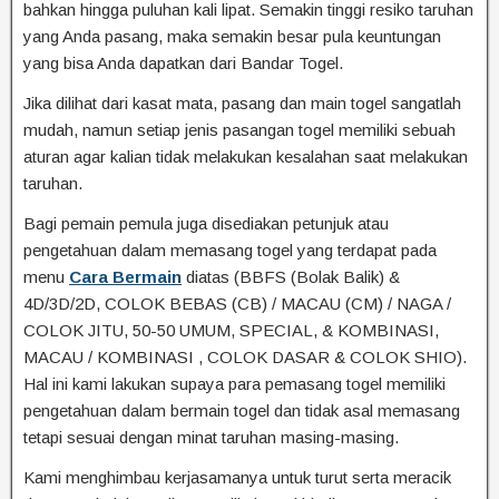
bahkan hingga puluhan kali lipat. Semakin tinggi resiko taruhan
yang Anda pasang, maka semakin besar pula keuntungan
yang bisa Anda dapatkan dari Bandar Togel.
Jika dilihat dari kasat mata, pasang dan main togel sangatlah
mudah, namun setiap jenis pasangan togel memiliki sebuah
aturan agar kalian tidak melakukan kesalahan saat melakukan
taruhan.
Bagi pemain pemula juga disediakan petunjuk atau
pengetahuan dalam memasang togel yang terdapat pada
menu
Cara Bermain
diatas (BBFS (Bolak Balik) &
4D/3D/2D, COLOK BEBAS (CB) / MACAU (CM) / NAGA /
COLOK JITU, 50-50 UMUM, SPECIAL, & KOMBINASI,
MACAU / KOMBINASI , COLOK DASAR & COLOK SHIO).
Hal ini kami lakukan supaya para pemasang togel memiliki
pengetahuan dalam bermain togel dan tidak asal memasang
tetapi sesuai dengan minat taruhan masing-masing.
Kami menghimbau kerjasamanya untuk turut serta meracik