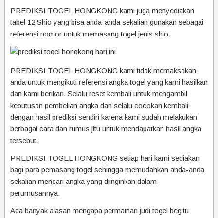
PREDIKSI TOGEL HONGKONG kami juga menyediakan
tabel 12 Shio yang bisa anda-anda sekalian gunakan sebagai
referensi nomor untuk memasang togel jenis shio.
PREDIKSI TOGEL HONGKONG kami tidak memaksakan
anda untuk mengikuti referensi angka togel yang kami hasilkan
dan kami berikan. Selalu reset kembali untuk mengambil
keputusan pembelian angka dan selalu cocokan kembali
dengan hasil prediksi sendiri karena kami sudah melakukan
berbagai cara dan rumus jitu untuk mendapatkan hasil angka
tersebut.
PREDIKSI TOGEL HONGKONG setiap hari kami sediakan
bagi para pemasang togel sehingga memudahkan anda-anda
sekalian mencari angka yang diinginkan dalam
perumusannya.
Ada banyak alasan mengapa permainan judi togel begitu