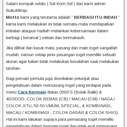
Salam kompak selalu ( Sal Kom Sel ) dari kami admin
BukuMimpi.
Motto
kami yang terutama adalah ”
BERBAGI ITU INDAH
”
karna kami melakukan ini tidak semata-mata mendapatkan
imbalan ataupun hadiah melainkan kebersamaan dalam
berbagi ( beramal ) sekian dan terimakasih.
Jika dilihat dari kasat mata, pasang dan main togel sangatlah
mudah, namun setiap jenis pasangan togel memiliki sebuah
aturan agar kalian tidak melakukan kesalahan saat melakukan
taruhan.
Bagi pemain pemula juga disediakan petunjuk atau
pengetahuan dalam memasang togel yang terdapat pada
menu
Cara Bermain
diatas (BBFS (Bolak Balik) &
4D/3D/2D, COLOK BEBAS (CB) / MACAU (CM) / NAGA /
COLOK JITU, 50-50 UMUM, SPECIAL, & KOMBINASI,
MACAU / KOMBINASI , COLOK DASAR & COLOK SHIO).
Hal ini kami lakukan supaya para pemasang togel memiliki
pengetahuan dalam bermain togel dan tidak asal memasang