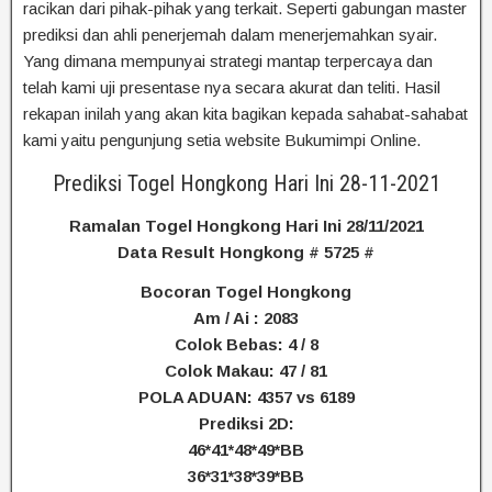
racikan dari pihak-pihak yang terkait. Seperti gabungan master
prediksi dan ahli penerjemah dalam menerjemahkan syair.
Yang dimana mempunyai strategi mantap terpercaya dan
telah kami uji presentase nya secara akurat dan teliti. Hasil
rekapan inilah yang akan kita bagikan kepada sahabat-sahabat
kami yaitu pengunjung setia website Bukumimpi Online.
Prediksi Togel Hongkong Hari Ini 28-11-2021
Ramalan Togel Hongkong Hari Ini 28/11/2021
Data Result Hongkong # 5725 #
Bocoran Togel Hongkong
Am / Ai : 2083
Colok Bebas: 4 / 8
Colok Makau: 47 / 81
POLA ADUAN: 4357 vs 6189
Prediksi 2D:
46*41*48*49*BB
36*31*38*39*BB