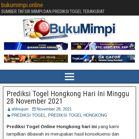
bukumimpi.online
SUMBER TAFSIR MIMPI DAN PREDIKSI TOGEL TERAKURAT
Prediksi Togel Hongkong Hari Ini Minggu
28 November 2021
ahlinujum
November 28, 2021
PREDIKSI TOGEL
,
PREDIKSI TOGEL HONGKONG
Prediksi Togel Online Hongkong hari ini
yang kami
tampilkan dibawah ini merupakan hasil konsekuensi dan