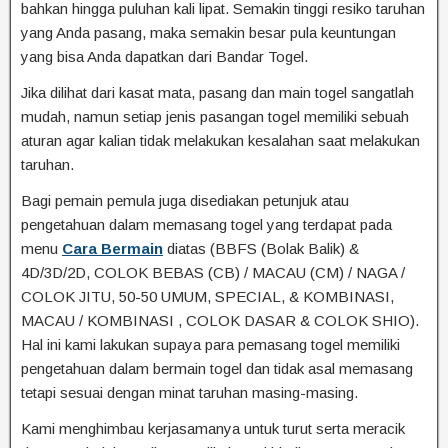
bahkan hingga puluhan kali lipat. Semakin tinggi resiko taruhan
yang Anda pasang, maka semakin besar pula keuntungan
yang bisa Anda dapatkan dari Bandar Togel.
Jika dilihat dari kasat mata, pasang dan main togel sangatlah
mudah, namun setiap jenis pasangan togel memiliki sebuah
aturan agar kalian tidak melakukan kesalahan saat melakukan
taruhan.
Bagi pemain pemula juga disediakan petunjuk atau
pengetahuan dalam memasang togel yang terdapat pada
menu
Cara Bermain
diatas (BBFS (Bolak Balik) &
4D/3D/2D, COLOK BEBAS (CB) / MACAU (CM) / NAGA /
COLOK JITU, 50-50 UMUM, SPECIAL, & KOMBINASI,
MACAU / KOMBINASI , COLOK DASAR & COLOK SHIO).
Hal ini kami lakukan supaya para pemasang togel memiliki
pengetahuan dalam bermain togel dan tidak asal memasang
tetapi sesuai dengan minat taruhan masing-masing.
Kami menghimbau kerjasamanya untuk turut serta meracik