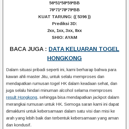
56*51*58*59*BB
76*71*78*79*BB
KUAT TARUNG: (( 5396 ))
Prediksi 3D:
2xx, 1xx, 3xx, 8xx
SHIO: AYAM
BACA JUGA :
DATA KELUARAN TOGEL
HONGKONG
Dalam situasi pribadi seperti ini, kami berharap bahwa para
kawan ahli master Jitu, untuk selalu memproses dan
mendapatkan rumusan togel HK dalam keadaan sehat, dan
juga selalu hindari minuman alcohol selama memproses
result Hongkong
, sehingga bisa mendapatkan jackpot dalam
merangkai rumusan untuk HK. Semoga saran kami ini dapat
dimaklumi untuk kebersamaan dalam satu visi dan misi ke
arah yang lebih baik dan terbentuk kebersamaan yang aman
dan kondusif.