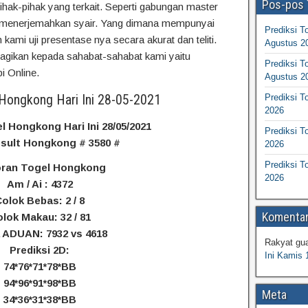
Pos-pos 
pihak-pihak yang terkait. Seperti gabungan master
m menerjemahkan syair. Yang dimana mempunyai
Prediksi T
 kami uji presentase nya secara akurat dan teliti.
Agustus 2
 bagikan kepada sahabat-sahabat kami yaitu
Prediksi T
i Online.
Agustus 2
 Hongkong Hari Ini 28-05-2021
Prediksi T
2026
 Hongkong Hari Ini 28/05/2021
Prediksi T
sult Hongkong # 3580 #
2026
Prediksi T
ran Togel Hongkong
2026
Am / Ai : 4372
olok Bebas: 2 / 8
Komentar
lok Makau: 32 / 81
 ADUAN: 7932 vs 4618
Rakyat gu
Prediksi 2D:
Ini Kamis
74*76*71*78*BB
94*96*91*98*BB
Meta
34*36*31*38*BB