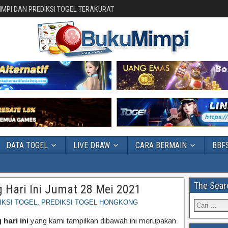
IMPI DAN PREDIKSI TOGEL TERAKURAT
DATA TOGEL
LIVE DRAW
CARA BERMAIN
BBFS
The Sear
g Hari Ini Jumat 28 Mei 2021
IKSI TOGEL
,
PREDIKSI TOGEL HONGKONG
hari ini
yang kami tampilkan dibawah ini merupakan