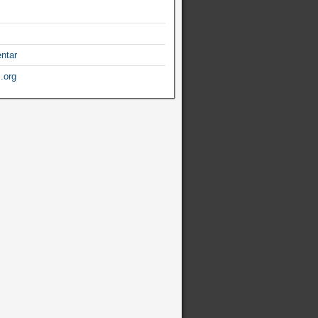
ntar
.org