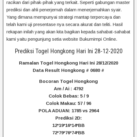
racikan dari pihak-pihak yang terkait. Seperti gabungan master
prediksi dan ahli penerjemah dalam menerjemahkan syair.
Yang dimana mempunyai strategi mantap terpercaya dan
telah kami uji presentase nya secara akurat dan teliti. Hasil
rekapan inilah yang akan kita bagikan kepada sahabat-sahabat
kami yaitu pengunjung setia website Bukumimpi Online.
Prediksi Togel Hongkong Hari Ini 28-12-2020
Ramalan Togel Hongkong Hari Ini 28/12/2020
Data Result Hongkong # 0680 #
Bocoran Togel Hongkong
Am / Ai : 4792
Colok Bebas: 5 / 9
Colok Makau: 57 / 96
POLA ADUAN: 1785 vs 2964
Prediksi 2D:
12*19*16*14*BB
72*79*76*74*BB