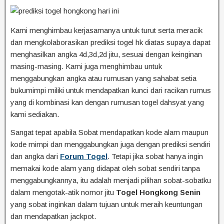
Kami menghimbau kerjasamanya untuk turut serta meracik
dan mengkolaborasikan prediksi togel hk diatas supaya dapat
menghasilkan angka 4d,3d,2d jitu, sesuai dengan keinginan
masing-masing. Kami juga menghimbau untuk
menggabungkan angka atau rumusan yang sahabat setia
bukumimpi miliki untuk mendapatkan kunci dari racikan rumus
yang di kombinasi kan dengan rumusan togel dahsyat yang
kami sediakan.
Sangat tepat apabila Sobat mendapatkan kode alam maupun
kode mimpi dan menggabungkan juga dengan prediksi sendiri
dan angka dari
Forum Togel
. Tetapi jika sobat hanya ingin
memakai kode alam yang didapat oleh sobat sendiri tanpa
menggabungkannya, itu adalah menjadi pilihan sobat-sobatku
dalam mengotak-atik nomor jitu
Togel Hongkong Senin
yang sobat inginkan dalam tujuan untuk meraih keuntungan
dan mendapatkan jackpot.