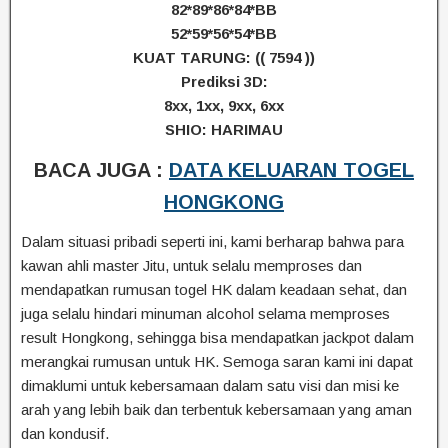
82*89*86*84*BB
52*59*56*54*BB
KUAT TARUNG: (( 7594 ))
Prediksi 3D:
8xx, 1xx, 9xx, 6xx
SHIO: HARIMAU
BACA JUGA :
DATA KELUARAN TOGEL
HONGKONG
Dalam situasi pribadi seperti ini, kami berharap bahwa para
kawan ahli master Jitu, untuk selalu memproses dan
mendapatkan rumusan togel HK dalam keadaan sehat, dan
juga selalu hindari minuman alcohol selama memproses
result Hongkong, sehingga bisa mendapatkan jackpot dalam
merangkai rumusan untuk HK. Semoga saran kami ini dapat
dimaklumi untuk kebersamaan dalam satu visi dan misi ke
arah yang lebih baik dan terbentuk kebersamaan yang aman
dan kondusif.