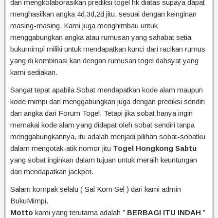
dan mengkolaborasikan prediksi togel hk diatas supaya dapat
menghasilkan angka 4d,3d,2d jitu, sesuai dengan keinginan
masing-masing. Kami juga menghimbau untuk
menggabungkan angka atau rumusan yang sahabat setia
bukumimpi miliki untuk mendapatkan kunci dari racikan rumus
yang di kombinasi kan dengan rumusan togel dahsyat yang
kami sediakan.
Sangat tepat apabila Sobat mendapatkan kode alam maupun
kode mimpi dan menggabungkan juga dengan prediksi sendiri
dan angka dari Forum Togel. Tetapi jika sobat hanya ingin
memakai kode alam yang didapat oleh sobat sendiri tanpa
menggabungkannya, itu adalah menjadi pilihan sobat-sobatku
dalam mengotak-atik nomor jitu
Togel Hongkong Sabtu
yang sobat inginkan dalam tujuan untuk meraih keuntungan
dan mendapatkan jackpot.
Salam kompak selalu ( Sal Kom Sel ) dari kami admin
BukuMimpi.
Motto
kami yang terutama adalah ”
BERBAGI ITU INDAH
”