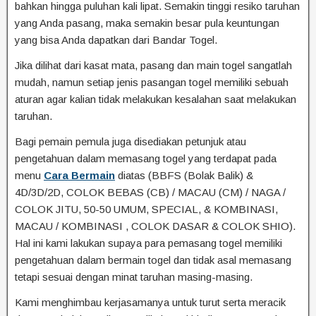
bahkan hingga puluhan kali lipat. Semakin tinggi resiko taruhan
yang Anda pasang, maka semakin besar pula keuntungan
yang bisa Anda dapatkan dari Bandar Togel.
Jika dilihat dari kasat mata, pasang dan main togel sangatlah
mudah, namun setiap jenis pasangan togel memiliki sebuah
aturan agar kalian tidak melakukan kesalahan saat melakukan
taruhan.
Bagi pemain pemula juga disediakan petunjuk atau
pengetahuan dalam memasang togel yang terdapat pada
menu
Cara Bermain
diatas (BBFS (Bolak Balik) &
4D/3D/2D, COLOK BEBAS (CB) / MACAU (CM) / NAGA /
COLOK JITU, 50-50 UMUM, SPECIAL, & KOMBINASI,
MACAU / KOMBINASI , COLOK DASAR & COLOK SHIO).
Hal ini kami lakukan supaya para pemasang togel memiliki
pengetahuan dalam bermain togel dan tidak asal memasang
tetapi sesuai dengan minat taruhan masing-masing.
Kami menghimbau kerjasamanya untuk turut serta meracik