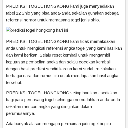
PREDIKSI TOGEL HONGKONG kami juga menyediakan
tabel 12 Shio yang bisa anda-anda sekalian gunakan sebagai
referensi nomor untuk memasang togel jenis shio.
PREDIKSI TOGEL HONGKONG kami tidak memaksakan
anda untuk mengikuti referensi angka togel yang kami hasilkan
dan kami berikan. Selalu reset kembali untuk mengambil
keputusan pembelian angka dan selalu cocokan kembali
dengan hasil prediksi sendiri karena kami sudah melakukan
berbagai cara dan rumus jitu untuk mendapatkan hasil angka
tersebut.
PREDIKSI TOGEL HONGKONG setiap hari kami sediakan
bagi para pemasang togel sehingga memudahkan anda-anda
sekalian mencari angka yang diinginkan dalam
perumusannya.
Ada banyak alasan mengapa permainan judi togel begitu