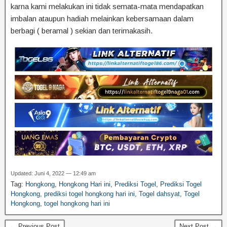
karna kami melakukan ini tidak semata-mata mendapatkan
imbalan ataupun hadiah melainkan kebersamaan dalam
berbagi ( beramal ) sekian dan terimakasih.
Updated: Juni 4, 2022 — 12:49 am
Tag:
Hongkong
,
Hongkong Hari ini
,
Prediksi Togel
,
Prediksi Togel
Hongkong
,
prediksi togel hongkong hari ini
,
Togel dahsyat
,
Togel
Hongkong
,
togel hongkong hari ini
← Previous Post
Next Post →