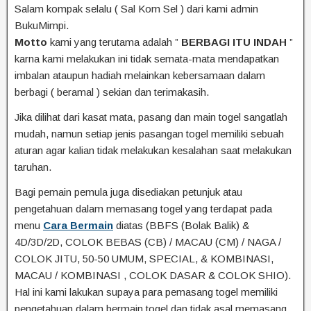
Salam kompak selalu ( Sal Kom Sel ) dari kami admin
BukuMimpi.
Motto
kami yang terutama adalah ”
BERBAGI ITU INDAH
”
karna kami melakukan ini tidak semata-mata mendapatkan
imbalan ataupun hadiah melainkan kebersamaan dalam
berbagi ( beramal ) sekian dan terimakasih.
Jika dilihat dari kasat mata, pasang dan main togel sangatlah
mudah, namun setiap jenis pasangan togel memiliki sebuah
aturan agar kalian tidak melakukan kesalahan saat melakukan
taruhan.
Bagi pemain pemula juga disediakan petunjuk atau
pengetahuan dalam memasang togel yang terdapat pada
menu
Cara Bermain
diatas (BBFS (Bolak Balik) &
4D/3D/2D, COLOK BEBAS (CB) / MACAU (CM) / NAGA /
COLOK JITU, 50-50 UMUM, SPECIAL, & KOMBINASI,
MACAU / KOMBINASI , COLOK DASAR & COLOK SHIO).
Hal ini kami lakukan supaya para pemasang togel memiliki
pengetahuan dalam bermain togel dan tidak asal memasang