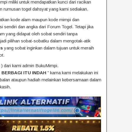
pi miliki untuk mendapatkan kunci dari racikan
n rumusan togel dahsyat yang kami sediakan.
patkan kode alam maupun kode mimpi dan
 sendiri dan angka dari Forum Togel. Tetapi jika
m yang didapat oleh sobat sendiri tanpa
adi pilihan sobat-sobatku dalam mengotak-atik
is
yang sobat inginkan dalam tujuan untuk meraih
ot.
 ) dari kami admin BukuMimpi.
”
BERBAGI ITU INDAH
” karna kami melakukan ini
balan ataupun hadiah melainkan kebersamaan dalam
kasih.