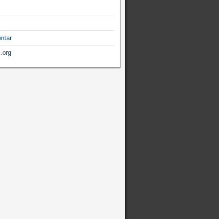
ntar
.org