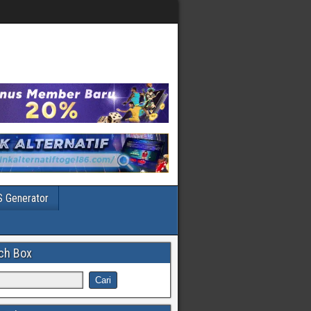
 Generator
ch Box