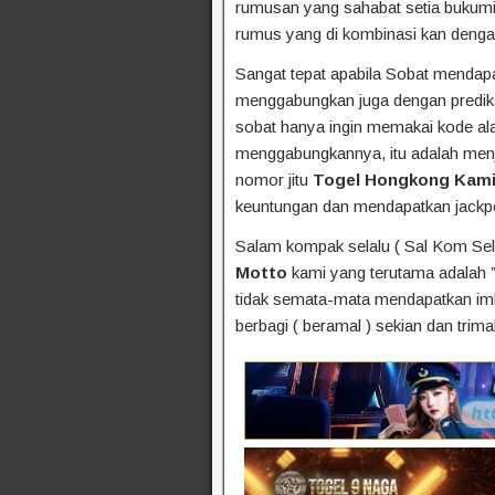
rumusan yang sahabat setia bukumim
rumus yang di kombinasi kan denga
Sangat tepat apabila Sobat menda
menggabungkan juga dengan prediksi
sobat hanya ingin memakai kode ala
menggabungkannya, itu adalah menj
nomor jitu
Togel Hongkong Kam
keuntungan dan mendapatkan jackp
Salam kompak selalu ( Sal Kom Sel
Motto
kami yang terutama adalah 
tidak semata-mata mendapatkan im
berbagi ( beramal ) sekian dan trima