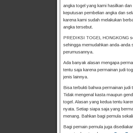
angka togel yang kami hasilkan dan
keputusan pembelian angka dan sela
karena kami sudah melakukan berbag
angka tersebut.
PREDIKSI TOGEL HONGKONG setiap
sehingga memudahkan anda-anda se
perumusannya.
Ada banyak alasan mengapa permain
tentu saja karena permainan judi to
jenis lainnya.
Bisa terbukti bahwa permainan judi t
Tidak mengenal kasta maupun gende
togel. Alasan yang kedua tentu kar
nyata. Setiap siapa saja yang ber
menang. Bahkan bagi pemula sekali
Bagi pemain pemula juga disediaka