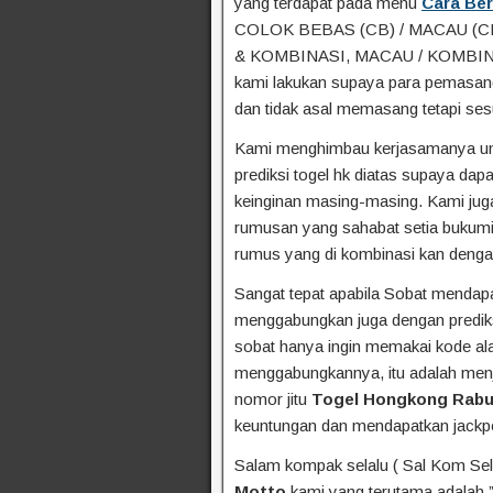
yang terdapat pada menu
Cara Be
COLOK BEBAS (CB) / MACAU (CM
& KOMBINASI, MACAU / KOMBINA
kami lakukan supaya para pemasang
dan tidak asal memasang tetapi se
Kami menghimbau kerjasamanya unt
prediksi togel hk diatas supaya dap
keinginan masing-masing. Kami ju
rumusan yang sahabat setia bukumim
rumus yang di kombinasi kan denga
Sangat tepat apabila Sobat menda
menggabungkan juga dengan prediksi
sobat hanya ingin memakai kode ala
menggabungkannya, itu adalah menj
nomor jitu
Togel Hongkong Rab
keuntungan dan mendapatkan jackp
Salam kompak selalu ( Sal Kom Sel
Motto
kami yang terutama adalah 