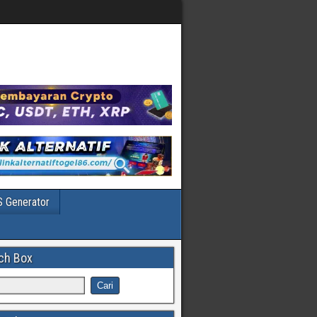
 Generator
ch Box