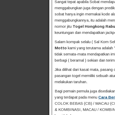
Sangat tepat apabila Sobat menda
menggabungkan juga dengan prediksi
sobat hanya ingin memakai kode ala
menggabungkannya, itu adalah menj
nomor jitu
Togel Hongkong Rab
keuntungan dan mendapatkan jackp
Salam kompak selalu ( Sal Kom Sel
Motto
kami yang terutama adalah 
tidak semata-mata mendapatkan im
berbagi ( beramal ) sekian dan terim
Jika dilihat dari kasat mata, pasan
pasangan togel memiliki sebuah atu
melakukan taruhan.
Bagi pemain pemula juga disediaka
yang terdapat pada menu
Cara Be
COLOK BEBAS (CB) / MACAU (CM
& KOMBINASI, MACAU / KOMBINA