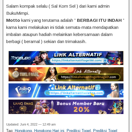
Salam kompak selalu ( Sal Kom Sel ) dari kami admin
BukuMimpi.
Motto
kami yang terutama adalah ”
BERBAGI ITU INDAH
”
karna kami melakukan ini tidak semata-mata mendapatkan
imbalan ataupun hadiah melainkan kebersamaan dalam
berbagi ( beramal ) sekian dan trimakasih.
Updated: Juni 4, 2022 — 12:49 am
Tag:
Hongkong
,
Hongkong Hari ini
,
Prediksi Togel
,
Prediksi Togel