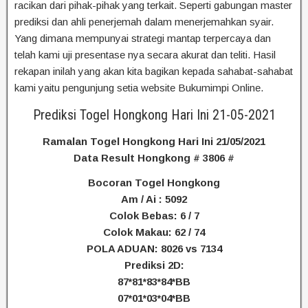
racikan dari pihak-pihak yang terkait. Seperti gabungan master
prediksi dan ahli penerjemah dalam menerjemahkan syair.
Yang dimana mempunyai strategi mantap terpercaya dan
telah kami uji presentase nya secara akurat dan teliti. Hasil
rekapan inilah yang akan kita bagikan kepada sahabat-sahabat
kami yaitu pengunjung setia website Bukumimpi Online.
Prediksi Togel Hongkong Hari Ini 21-05-2021
Ramalan Togel Hongkong Hari Ini 21/05/2021
Data Result Hongkong # 3806 #
Bocoran Togel Hongkong
Am / Ai : 5092
Colok Bebas: 6 / 7
Colok Makau: 62 / 74
POLA ADUAN: 8026 vs 7134
Prediksi 2D:
87*81*83*84*BB
07*01*03*04*BB