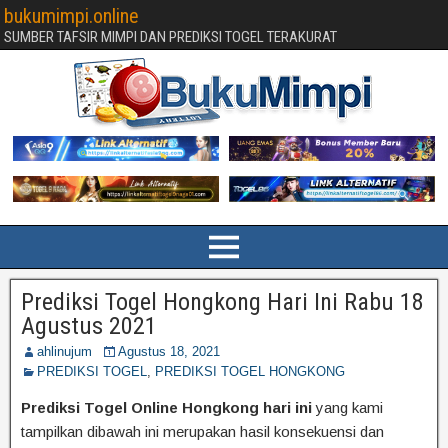
bukumimpi.online
SUMBER TAFSIR MIMPI DAN PREDIKSI TOGEL TERAKURAT
Prediksi Togel Hongkong Hari Ini Rabu 18
Agustus 2021
ahlinujum
Agustus 18, 2021
PREDIKSI TOGEL
,
PREDIKSI TOGEL HONGKONG
Prediksi Togel Online Hongkong hari ini
yang kami
tampilkan dibawah ini merupakan hasil konsekuensi dan