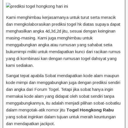
Kami menghimbau kerjasamanya untuk turut serta meracik
dan mengkolaborasikan prediksi togel hk diatas supaya dapat
menghasilkan angka 4d,3d,2d jitu, sesuai dengan keinginan
masing-masing. Kami juga menghimbau untuk
menggabungkan angka atau rumusan yang sahabat setia
bukumimpi miliki untuk mendapatkan kunci dari racikan rumus
yang di kombinasi kan dengan rumusan togel dahsyat yang
kami sediakan.
Sangat tepat apabila Sobat mendapatkan kode alam maupun
kode mimpi dan menggabungkan juga dengan prediksi sendiri
dan angka dari Forum Togel. Tetapi jika sobat hanya ingin
memakai kode alam yang didapat oleh sobat sendiri tanpa
menggabungkannya, itu adalah menjadi pilihan sobat-sobatku
dalam mengotak-atik nomor jitu
Togel Hongkong Rabu
yang sobat inginkan dalam tujuan untuk meraih keuntungan
dan mendapatkan jackpot.