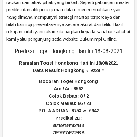
racikan dari pihak-pihak yang terkait. Seperti gabungan master
prediksi dan ahli penerjemah dalam menerjemahkan syair.
Yang dimana mempunyai strategi mantap terpercaya dan
telah kami uji presentase nya secara akurat dan teliti. Hasil
rekapan inilah yang akan kita bagikan kepada sahabat-sahabat
kami yaitu pengunjung setia website Bukumimpi Online.
Prediksi Togel Hongkong Hari Ini 18-08-2021
Ramalan Togel Hongkong Hari Ini 18/08/2021
Data Result Hongkong # 9229 #
Bocoran Togel Hongkong
Am / Ai : 8562
Colok Bebas: 8 / 2
Colok Makau: 86 / 23
POLA ADUAN: 8753 vs 6942
Prediksi 2D:
86*89*84*82*BB
76*79*74*72*BB