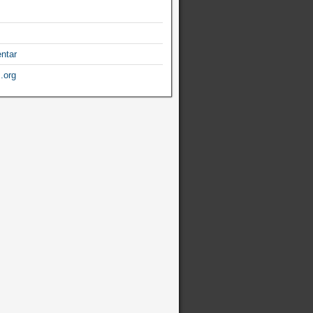
ntar
.org