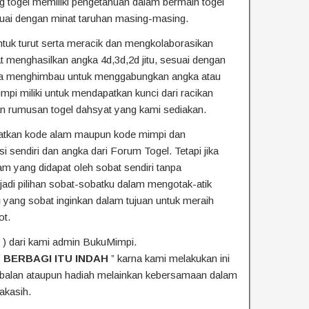
 togel memiliki pengetahuan dalam bermain togel
suai dengan minat taruhan masing-masing.
uk turut serta meracik dan mengkolaborasikan
at menghasilkan angka 4d,3d,2d jitu, sesuai dengan
ga menghimbau untuk menggabungkan angka atau
pi miliki untuk mendapatkan kunci dari racikan
n rumusan togel dahsyat yang kami sediakan.
patkan kode alam maupun kode mimpi dan
 sendiri dan angka dari Forum Togel. Tetapi jika
m yang didapat oleh sobat sendiri tanpa
adi pilihan sobat-sobatku dalam mengotak-atik
u
yang sobat inginkan dalam tujuan untuk meraih
ot.
 ) dari kami admin BukuMimpi.
”
BERBAGI ITU INDAH
” karna kami melakukan ini
balan ataupun hadiah melainkan kebersamaan dalam
akasih.