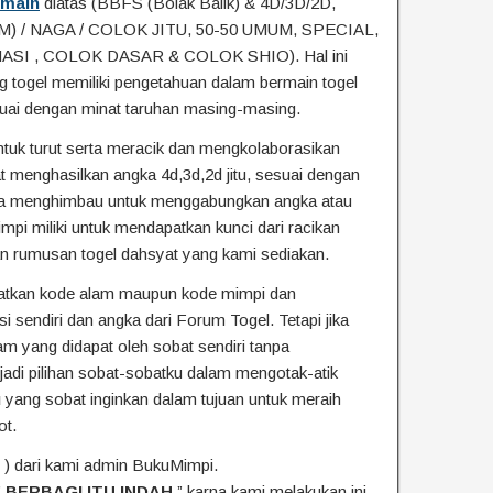
rmain
diatas (BBFS (Bolak Balik) & 4D/3D/2D,
) / NAGA / COLOK JITU, 50-50 UMUM, SPECIAL,
SI , COLOK DASAR & COLOK SHIO). Hal ini
 togel memiliki pengetahuan dalam bermain togel
suai dengan minat taruhan masing-masing.
uk turut serta meracik dan mengkolaborasikan
at menghasilkan angka 4d,3d,2d jitu, sesuai dengan
ga menghimbau untuk menggabungkan angka atau
pi miliki untuk mendapatkan kunci dari racikan
n rumusan togel dahsyat yang kami sediakan.
patkan kode alam maupun kode mimpi dan
 sendiri dan angka dari Forum Togel. Tetapi jika
m yang didapat oleh sobat sendiri tanpa
adi pilihan sobat-sobatku dalam mengotak-atik
u
yang sobat inginkan dalam tujuan untuk meraih
ot.
 ) dari kami admin BukuMimpi.
”
BERBAGI ITU INDAH
” karna kami melakukan ini