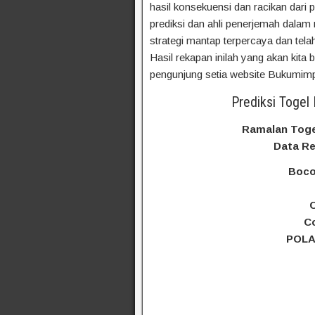
hasil konsekuensi dan racikan dari 
prediksi dan ahli penerjemah dala
strategi mantap terpercaya dan telah
Hasil rekapan inilah yang akan kita
pengunjung setia website Bukumimp
Prediksi Togel
Ramalan Togel
Data Re
Boco
C
Co
POLA