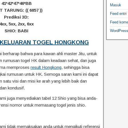
41*42*47*46*BB
Masuk
 TARUNG: (( 6857 ))
Feed entri
Prediksi 3D:
Feed kome
4xx, 5xx, 2xx, 6xx
SHIO: BABI
WordPress
 KELUARAN TOGEL HONGKONG
ami berharap bahwa para kawan ahli master Jitu, untuk
 rumusan togel HK dalam keadaan sehat, dan juga
elama memproses
result Hongkong
, sehingga bisa
kai rumusan untuk HK. Semoga saran kami ini dapat
satu visi dan misi ke arah yang lebih baik dan
dan kondusif.
uga menyediakan tabel 12 Shio yang bisa anda-
rensi nomor untuk memasang togel jenis shio.
idak memaksakan anda untuk mengikuti referensi