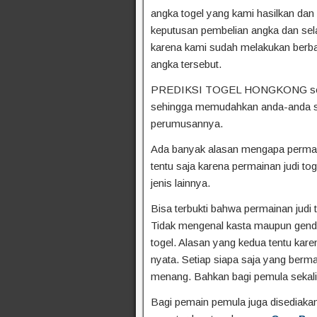
angka togel yang kami hasilkan dan
keputusan pembelian angka dan sela
karena kami sudah melakukan berbag
angka tersebut.
PREDIKSI TOGEL HONGKONG setiap
sehingga memudahkan anda-anda se
perumusannya.
Ada banyak alasan mengapa permain
tentu saja karena permainan judi to
jenis lainnya.
Bisa terbukti bahwa permainan judi t
Tidak mengenal kasta maupun gende
togel. Alasan yang kedua tentu kar
nyata. Setiap siapa saja yang ber
menang. Bahkan bagi pemula sekali
Bagi pemain pemula juga disediaka