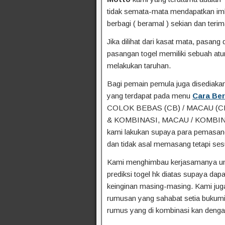
tidak semata-mata mendapatkan im
berbagi ( beramal ) sekian dan terim
Jika dilihat dari kasat mata, pasan
pasangan togel memiliki sebuah atu
melakukan taruhan.
Bagi pemain pemula juga disediaka
yang terdapat pada menu
Cara Be
COLOK BEBAS (CB) / MACAU (CM
& KOMBINASI, MACAU / KOMBINA
kami lakukan supaya para pemasang
dan tidak asal memasang tetapi se
Kami menghimbau kerjasamanya unt
prediksi togel hk diatas supaya dap
keinginan masing-masing. Kami ju
rumusan yang sahabat setia bukumim
rumus yang di kombinasi kan denga