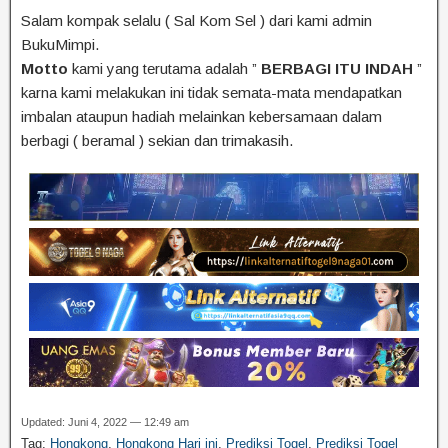
Salam kompak selalu ( Sal Kom Sel ) dari kami admin
BukuMimpi.
Motto
kami yang terutama adalah ”
BERBAGI ITU INDAH
”
karna kami melakukan ini tidak semata-mata mendapatkan
imbalan ataupun hadiah melainkan kebersamaan dalam
berbagi ( beramal ) sekian dan trimakasih.
Updated: Juni 4, 2022 — 12:49 am
Tag:
Hongkong
,
Hongkong Hari ini
,
Prediksi Togel
,
Prediksi Togel