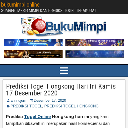
bukumimpi.online
SUMBER TAFSIR MIMPI DAN PREDIKSI TOGEL TERAKURAT
Prediksi Togel Hongkong Hari Ini Kamis
17 Desember 2020
ahlinujum
Desember 17, 2020
PREDIKSI TOGEL
,
PREDIKSI TOGEL HONGKONG
Prediksi
Togel Online
Hongkong hari ini
yang kami
tampilkan dibawah ini merupakan hasil konsekuensi dan