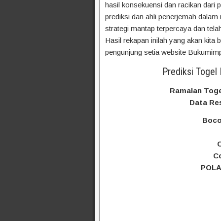
hasil konsekuensi dan racikan dari 
prediksi dan ahli penerjemah dala
strategi mantap terpercaya dan telah
Hasil rekapan inilah yang akan kita
pengunjung setia website Bukumimp
Prediksi Togel
Ramalan Togel
Data Res
Boco
C
Co
POLA