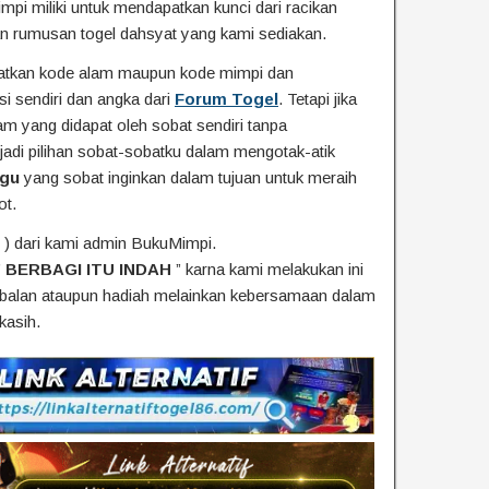
pi miliki untuk mendapatkan kunci dari racikan
n rumusan togel dahsyat yang kami sediakan.
patkan kode alam maupun kode mimpi dan
i sendiri dan angka dari
Forum Togel
. Tetapi jika
m yang didapat oleh sobat sendiri tanpa
adi pilihan sobat-sobatku dalam mengotak-atik
ggu
yang sobat inginkan dalam tujuan untuk meraih
ot.
 ) dari kami admin BukuMimpi.
”
BERBAGI ITU INDAH
” karna kami melakukan ini
balan ataupun hadiah melainkan kebersamaan dalam
kasih.