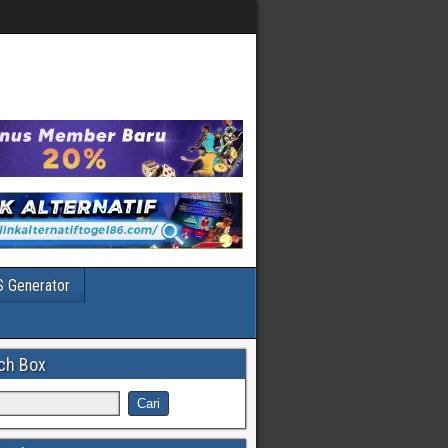
 Generator
ch Box