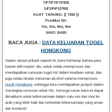
74*79*76*73*BB
14*19*6*13*BB
KUAT TARUNG: (( 7263 ))
Prediksi 3D:
7xx, 3xx, 8xx, 6xx
SHIO: BABI
BACA JUGA :
DATA KELUARAN TOGEL
HONGKONG
Dalam situasi pribadi seperti ini, kami berharap bahwa para
kawan ahli master Jitu, untuk selalu memproses dan
mendapatkan rumusan togel HK dalam keadaan sehat, dan
juga selalu hindari minuman alcohol selama memproses
result Hongkong
, sehingga bisa mendapatkan jackpot dalam
merangkai rumusan untuk HK. Semoga saran kami ini dapat
dimaklumi untuk kebersamaan dalam satu visi dan misi ke
arah yang lebih baik dan terbentuk kebersamaan yang aman
dan kondusif.