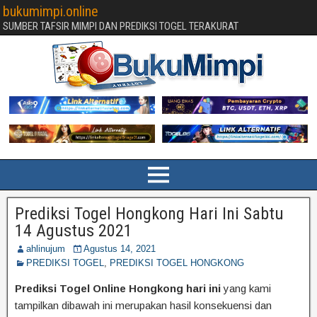
bukumimpi.online
SUMBER TAFSIR MIMPI DAN PREDIKSI TOGEL TERAKURAT
Prediksi Togel Hongkong Hari Ini Sabtu
14 Agustus 2021
ahlinujum
Agustus 14, 2021
PREDIKSI TOGEL
,
PREDIKSI TOGEL HONGKONG
Prediksi Togel Online Hongkong hari ini
yang kami
tampilkan dibawah ini merupakan hasil konsekuensi dan