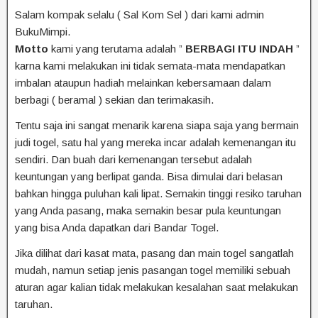
Salam kompak selalu ( Sal Kom Sel ) dari kami admin
BukuMimpi.
Motto
kami yang terutama adalah ”
BERBAGI ITU INDAH
”
karna kami melakukan ini tidak semata-mata mendapatkan
imbalan ataupun hadiah melainkan kebersamaan dalam
berbagi ( beramal ) sekian dan terimakasih.
Tentu saja ini sangat menarik karena siapa saja yang bermain
judi togel, satu hal yang mereka incar adalah kemenangan itu
sendiri. Dan buah dari kemenangan tersebut adalah
keuntungan yang berlipat ganda. Bisa dimulai dari belasan
bahkan hingga puluhan kali lipat. Semakin tinggi resiko taruhan
yang Anda pasang, maka semakin besar pula keuntungan
yang bisa Anda dapatkan dari Bandar Togel.
Jika dilihat dari kasat mata, pasang dan main togel sangatlah
mudah, namun setiap jenis pasangan togel memiliki sebuah
aturan agar kalian tidak melakukan kesalahan saat melakukan
taruhan.