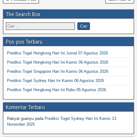
The Search Box
Pos-pos Terbaru
Prediksi Togel Hongkong Hari Ini Jumat 07 Agustus 2026
Prediksi Togel Hongkong Hari Ini Kamis 06 Agustus 2026
Prediksi Togel Singapore Hari Ini Kamis 06 Agustus 2026
Prediksi Togel Sydney Hari Ini Kamis 06 Agustus 2026
Prediksi Togel Hongkong Hari Ini Rabu 05 Agustus 2026
Komentar Terbaru
Rakyat guanyu
pada
Prediksi Togel Sydney Hari Ini Kamis 13
November 2025