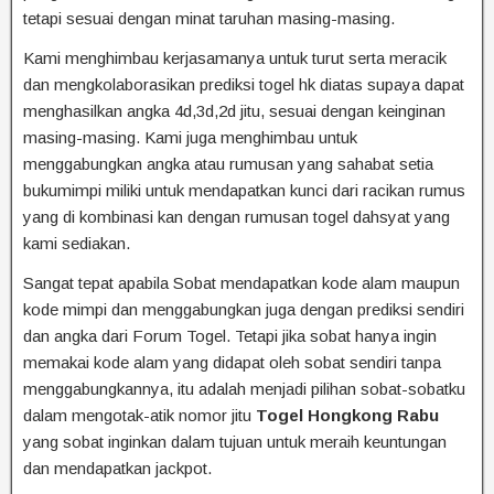
tetapi sesuai dengan minat taruhan masing-masing.
Kami menghimbau kerjasamanya untuk turut serta meracik
dan mengkolaborasikan prediksi togel hk diatas supaya dapat
menghasilkan angka 4d,3d,2d jitu, sesuai dengan keinginan
masing-masing. Kami juga menghimbau untuk
menggabungkan angka atau rumusan yang sahabat setia
bukumimpi miliki untuk mendapatkan kunci dari racikan rumus
yang di kombinasi kan dengan rumusan togel dahsyat yang
kami sediakan.
Sangat tepat apabila Sobat mendapatkan kode alam maupun
kode mimpi dan menggabungkan juga dengan prediksi sendiri
dan angka dari Forum Togel. Tetapi jika sobat hanya ingin
memakai kode alam yang didapat oleh sobat sendiri tanpa
menggabungkannya, itu adalah menjadi pilihan sobat-sobatku
dalam mengotak-atik nomor jitu
Togel Hongkong Rabu
yang sobat inginkan dalam tujuan untuk meraih keuntungan
dan mendapatkan jackpot.