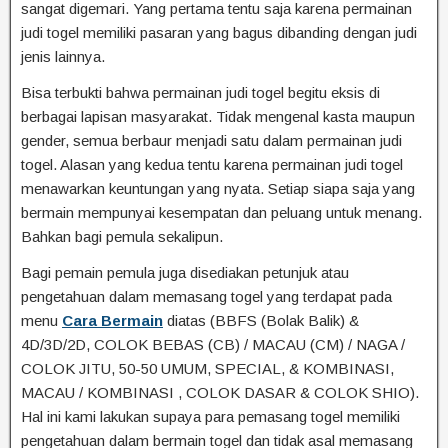
sangat digemari. Yang pertama tentu saja karena permainan
judi togel memiliki pasaran yang bagus dibanding dengan judi
jenis lainnya.
Bisa terbukti bahwa permainan judi togel begitu eksis di
berbagai lapisan masyarakat. Tidak mengenal kasta maupun
gender, semua berbaur menjadi satu dalam permainan judi
togel. Alasan yang kedua tentu karena permainan judi togel
menawarkan keuntungan yang nyata. Setiap siapa saja yang
bermain mempunyai kesempatan dan peluang untuk menang.
Bahkan bagi pemula sekalipun.
Bagi pemain pemula juga disediakan petunjuk atau
pengetahuan dalam memasang togel yang terdapat pada
menu
Cara Bermain
diatas (BBFS (Bolak Balik) &
4D/3D/2D, COLOK BEBAS (CB) / MACAU (CM) / NAGA /
COLOK JITU, 50-50 UMUM, SPECIAL, & KOMBINASI,
MACAU / KOMBINASI , COLOK DASAR & COLOK SHIO).
Hal ini kami lakukan supaya para pemasang togel memiliki
pengetahuan dalam bermain togel dan tidak asal memasang