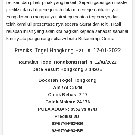
racikan dari pihak-pihak yang terkait. Seperti gabungan master
prediksi dan ahli penerjemah dalam menerjemahkan syair.
Yang dimana mempunyai strategi mantap terpercaya dan
telah kami uji presentase nya secara akurat dan teliti. Hasil
rekapan inilah yang akan kita bagikan kepada sahabat-sahabat
kami yaitu pengunjung setia website Bukumimpi Online.
Prediksi Togel Hongkong Hari Ini 12-01-2022
Ramalan Togel Hongkong Hari Ini 12/01/2022
Data Result Hongkong # 1420 #
Bocoran Togel Hongkong
Am / Ai : 3649
Colok Bebas: 2 / 7
Colok Makau: 24 / 76
POLA ADUAN: 6952 vs 8743
Prediksi 2D:
68*67*64*63*BB
98*97*94*93*BB