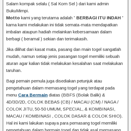
Salam kompak selalu ( Sal Kom Sel ) dari kami admin
BukuMimpi.
Motto
kami yang terutama adalah ”
BERBAGI ITU INDAH
”
karna kami melakukan ini tidak semata-mata mendapatkan
imbalan ataupun hadiah melainkan kebersamaan dalam
berbagi ( beramal ) sekian dan terimakasih.
Jika dilihat dari kasat mata, pasang dan main togel sangatlah
mudah, namun setiap jenis pasangan togel memiliki sebuah
aturan agar kalian tidak melakukan kesalahan saat melakukan
taruhan.
Bagi pemain pemula juga disediakan petunjuk atau
pengetahuan dalam memasang togel yang terdapat pada
menu
Cara Bermain
diatas (BBFS (Bolak Balik) &
4D/3D/2D, COLOK BEBAS (CB) / MACAU (CM) / NAGA /
COLOK JITU, 50-50 UMUM, SPECIAL, & KOMBINASI,
MACAU / KOMBINASI , COLOK DASAR & COLOK SHIO).
Hal ini kami lakukan supaya para pemasang togel memiliki
pengetahuan dalam bermain togel dan tidak asal memasang