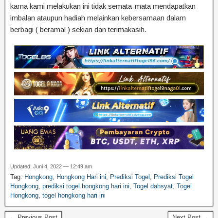
karna kami melakukan ini tidak semata-mata mendapatkan
imbalan ataupun hadiah melainkan kebersamaan dalam
berbagi ( beramal ) sekian dan terimakasih.
Updated: Juni 4, 2022 — 12:49 am
Tag:
Hongkong
,
Hongkong Hari ini
,
Prediksi Togel
,
Prediksi Togel
Hongkong
,
prediksi togel hongkong hari ini
,
Togel dahsyat
,
Togel
Hongkong
,
togel hongkong hari ini
← Previous Post
Next Post →