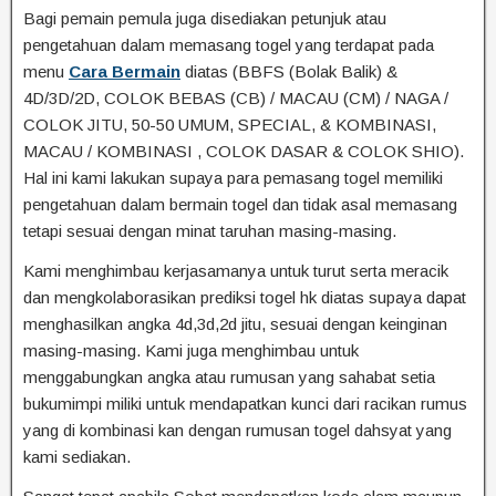
Bagi pemain pemula juga disediakan petunjuk atau
pengetahuan dalam memasang togel yang terdapat pada
menu
Cara Bermain
diatas (BBFS (Bolak Balik) &
4D/3D/2D, COLOK BEBAS (CB) / MACAU (CM) / NAGA /
COLOK JITU, 50-50 UMUM, SPECIAL, & KOMBINASI,
MACAU / KOMBINASI , COLOK DASAR & COLOK SHIO).
Hal ini kami lakukan supaya para pemasang togel memiliki
pengetahuan dalam bermain togel dan tidak asal memasang
tetapi sesuai dengan minat taruhan masing-masing.
Kami menghimbau kerjasamanya untuk turut serta meracik
dan mengkolaborasikan prediksi togel hk diatas supaya dapat
menghasilkan angka 4d,3d,2d jitu, sesuai dengan keinginan
masing-masing. Kami juga menghimbau untuk
menggabungkan angka atau rumusan yang sahabat setia
bukumimpi miliki untuk mendapatkan kunci dari racikan rumus
yang di kombinasi kan dengan rumusan togel dahsyat yang
kami sediakan.