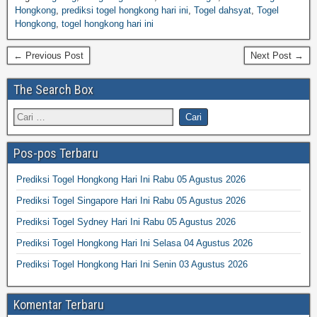
Hongkong
,
prediksi togel hongkong hari ini
,
Togel dahsyat
,
Togel
Hongkong
,
togel hongkong hari ini
← Previous Post
Next Post →
The Search Box
Pos-pos Terbaru
Prediksi Togel Hongkong Hari Ini Rabu 05 Agustus 2026
Prediksi Togel Singapore Hari Ini Rabu 05 Agustus 2026
Prediksi Togel Sydney Hari Ini Rabu 05 Agustus 2026
Prediksi Togel Hongkong Hari Ini Selasa 04 Agustus 2026
Prediksi Togel Hongkong Hari Ini Senin 03 Agustus 2026
Komentar Terbaru