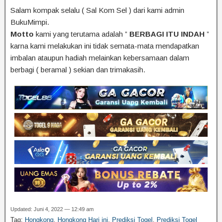
Salam kompak selalu ( Sal Kom Sel ) dari kami admin
BukuMimpi.
Motto
kami yang terutama adalah ”
BERBAGI ITU INDAH
”
karna kami melakukan ini tidak semata-mata mendapatkan
imbalan ataupun hadiah melainkan kebersamaan dalam
berbagi ( beramal ) sekian dan trimakasih.
Updated: Juni 4, 2022 — 12:49 am
Tag:
Hongkong
,
Hongkong Hari ini
,
Prediksi Togel
,
Prediksi Togel