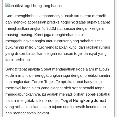
Kami menghimbau kerjasamanya untuk turut serta meracik
dan mengkolaborasikan prediksi togel hk diatas supaya dapat
menghasilkan angka 4d,3d,2d jitu, sesuai dengan keinginan
masing-masing. Kami juga menghimbau untuk
menggabungkan angka atau rumusan yang sahabat setia
bukumimpi miliki untuk mendapatkan kunci dari racikan rumus
yang di kombinasi kan dengan rumusan togel dahsyat yang
kami sediakan.
Sangat tepat apabila Sobat mendapatkan kode alam maupun
kode mimpi dan menggabungkan juga dengan prediksi sendiri
dan angka dari Forum Togel. Tetapi jika sobat hanya ingin
memakai kode alam yang didapat oleh sobat sendiri tanpa
menggabungkannya, itu adalah menjadi pilihan sobat-sobatku
dalam mengotak-atik nomor jitu
Togel Hongkong Jumat
yang sobat inginkan dalam tujuan untuk meraih keuntungan
dan mendapatkan jackpot.