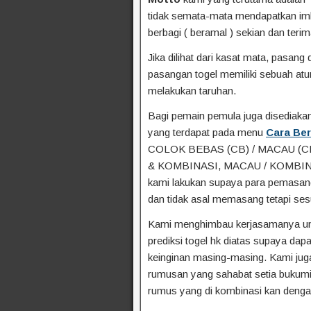
tidak semata-mata mendapatkan im
berbagi ( beramal ) sekian dan terim
Jika dilihat dari kasat mata, pasan
pasangan togel memiliki sebuah atu
melakukan taruhan.
Bagi pemain pemula juga disediaka
yang terdapat pada menu
Cara Be
COLOK BEBAS (CB) / MACAU (CM
& KOMBINASI, MACAU / KOMBINA
kami lakukan supaya para pemasang
dan tidak asal memasang tetapi se
Kami menghimbau kerjasamanya unt
prediksi togel hk diatas supaya dap
keinginan masing-masing. Kami ju
rumusan yang sahabat setia bukumim
rumus yang di kombinasi kan denga