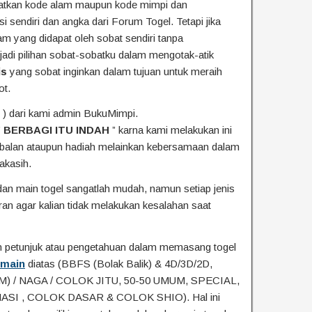
patkan kode alam maupun kode mimpi dan
 sendiri dan angka dari Forum Togel. Tetapi jika
m yang didapat oleh sobat sendiri tanpa
adi pilihan sobat-sobatku dalam mengotak-atik
is
yang sobat inginkan dalam tujuan untuk meraih
ot.
 ) dari kami admin BukuMimpi.
”
BERBAGI ITU INDAH
” karna kami melakukan ini
balan ataupun hadiah melainkan kebersamaan dalam
akasih.
g dan main togel sangatlah mudah, namun setiap jenis
ran agar kalian tidak melakukan kesalahan saat
n petunjuk atau pengetahuan dalam memasang togel
rmain
diatas (BBFS (Bolak Balik) & 4D/3D/2D,
) / NAGA / COLOK JITU, 50-50 UMUM, SPECIAL,
SI , COLOK DASAR & COLOK SHIO). Hal ini