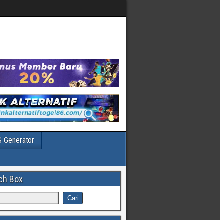
 Generator
ch Box