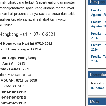
Pos-pos 
pihak-pihak yang terkait. Seperti gabungan master
m menerjemahkan syair. Yang dimana mempunyai
Prediksi T
 kami uji presentase nya secara akurat dan teliti.
Agustus 2
 bagikan kepada sahabat-sahabat kami yaitu
Prediksi T
i Online.
Agustus 2
 Hongkong Hari Ini 07-10-2021
Prediksi T
2026
 Hongkong Hari Ini 07/10/2021
Prediksi T
sult Hongkong # 1225 #
2026
Prediksi T
ran Togel Hongkong
2026
Am / Ai : 0795
olok Bebas: 7 / 9
Komentar
lok Makau: 78 / 93
 ADUAN: 0713 vs 8659
Rakyat gu
Prediksi 2D:
Ini Kamis
10*14*16*13*BB
90*94*96*93*BB
Meta
20*24*26*23*BB