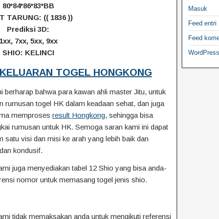
80*84*86*83*BB
Masuk
 TARUNG: (( 1836 ))
Feed entri
Prediksi 3D:
Feed kome
1xx, 7xx, 5xx, 9xx
SHIO: KELINCI
WordPress
 KELUARAN TOGEL HONGKONG
ami berharap bahwa para kawan ahli master Jitu, untuk
 rumusan togel HK dalam keadaan sehat, dan juga
elama memproses
result Hongkong
, sehingga bisa
kai rumusan untuk HK. Semoga saran kami ini dapat
satu visi dan misi ke arah yang lebih baik dan
dan kondusif.
uga menyediakan tabel 12 Shio yang bisa anda-
rensi nomor untuk memasang togel jenis shio.
idak memaksakan anda untuk mengikuti referensi