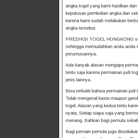
angka togel yang kami hasilkan dan
keputusan pembelian angka dan sela
karena kami sudah melakukan berbag
angka tersebut.
PREDIKSI TOGEL HONGKONG setiap
sehingga memudahkan anda-anda se
perumusannya.
Ada banyak alasan mengapa permain
tentu saja karena permainan judi to
jenis lainnya.
Bisa terbukti bahwa permainan judi t
Tidak mengenal kasta maupun gende
togel. Alasan yang kedua tentu kar
nyata. Setiap siapa saja yang ber
menang. Bahkan bagi pemula sekali
Bagi pemain pemula juga disediaka