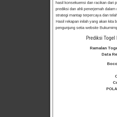
hasil konsekuensi dan racikan dari 
prediksi dan ahli penerjemah dala
strategi mantap terpercaya dan telah
Hasil rekapan inilah yang akan kita
pengunjung setia website Bukumimp
Prediksi Togel
Ramalan Togel
Data Re
Boco
C
Co
POLA