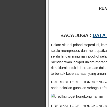
KUAT
BACA JUGA :
DATA
Dalam situasi pribadi seperti ini, k
selalu memproses dan mendapatkan
selalu hindari minuman alcohol s
mendapatkan jackpot dalam merang
dimaklumi untuk kebersamaan dalam 
terbentuk kebersamaan yang aman 
PREDIKSI TOGEL HONGKONG kami j
anda sekalian gunakan sebagai refe
PREDIKSI TOGEL HONGKONG kami t