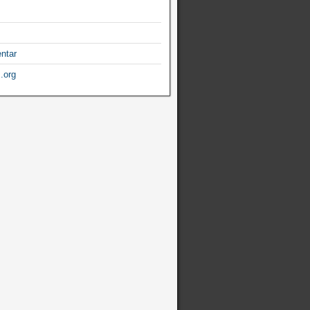
ntar
.org