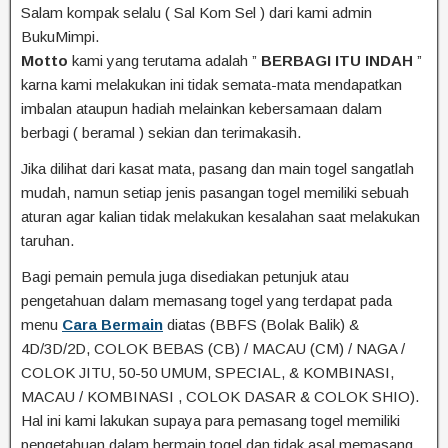
Salam kompak selalu ( Sal Kom Sel ) dari kami admin
BukuMimpi.
Motto
kami yang terutama adalah ”
BERBAGI ITU INDAH
”
karna kami melakukan ini tidak semata-mata mendapatkan
imbalan ataupun hadiah melainkan kebersamaan dalam
berbagi ( beramal ) sekian dan terimakasih.
Jika dilihat dari kasat mata, pasang dan main togel sangatlah
mudah, namun setiap jenis pasangan togel memiliki sebuah
aturan agar kalian tidak melakukan kesalahan saat melakukan
taruhan.
Bagi pemain pemula juga disediakan petunjuk atau
pengetahuan dalam memasang togel yang terdapat pada
menu
Cara Bermain
diatas (BBFS (Bolak Balik) &
4D/3D/2D, COLOK BEBAS (CB) / MACAU (CM) / NAGA /
COLOK JITU, 50-50 UMUM, SPECIAL, & KOMBINASI,
MACAU / KOMBINASI , COLOK DASAR & COLOK SHIO).
Hal ini kami lakukan supaya para pemasang togel memiliki
pengetahuan dalam bermain togel dan tidak asal memasang