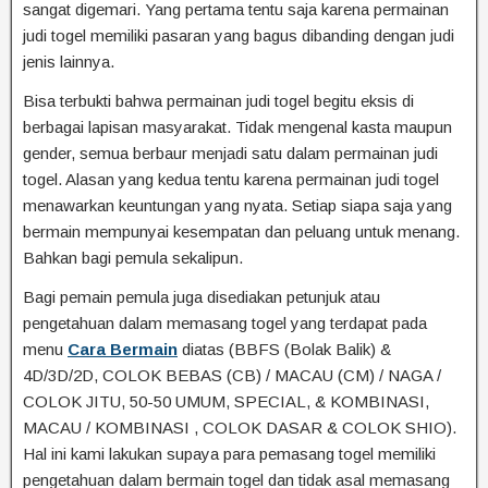
sangat digemari. Yang pertama tentu saja karena permainan
judi togel memiliki pasaran yang bagus dibanding dengan judi
jenis lainnya.
Bisa terbukti bahwa permainan judi togel begitu eksis di
berbagai lapisan masyarakat. Tidak mengenal kasta maupun
gender, semua berbaur menjadi satu dalam permainan judi
togel. Alasan yang kedua tentu karena permainan judi togel
menawarkan keuntungan yang nyata. Setiap siapa saja yang
bermain mempunyai kesempatan dan peluang untuk menang.
Bahkan bagi pemula sekalipun.
Bagi pemain pemula juga disediakan petunjuk atau
pengetahuan dalam memasang togel yang terdapat pada
menu
Cara Bermain
diatas (BBFS (Bolak Balik) &
4D/3D/2D, COLOK BEBAS (CB) / MACAU (CM) / NAGA /
COLOK JITU, 50-50 UMUM, SPECIAL, & KOMBINASI,
MACAU / KOMBINASI , COLOK DASAR & COLOK SHIO).
Hal ini kami lakukan supaya para pemasang togel memiliki
pengetahuan dalam bermain togel dan tidak asal memasang