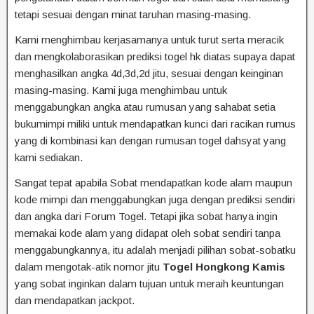
tetapi sesuai dengan minat taruhan masing-masing.
Kami menghimbau kerjasamanya untuk turut serta meracik
dan mengkolaborasikan prediksi togel hk diatas supaya dapat
menghasilkan angka 4d,3d,2d jitu, sesuai dengan keinginan
masing-masing. Kami juga menghimbau untuk
menggabungkan angka atau rumusan yang sahabat setia
bukumimpi miliki untuk mendapatkan kunci dari racikan rumus
yang di kombinasi kan dengan rumusan togel dahsyat yang
kami sediakan.
Sangat tepat apabila Sobat mendapatkan kode alam maupun
kode mimpi dan menggabungkan juga dengan prediksi sendiri
dan angka dari Forum Togel. Tetapi jika sobat hanya ingin
memakai kode alam yang didapat oleh sobat sendiri tanpa
menggabungkannya, itu adalah menjadi pilihan sobat-sobatku
dalam mengotak-atik nomor jitu
Togel Hongkong Kamis
yang sobat inginkan dalam tujuan untuk meraih keuntungan
dan mendapatkan jackpot.