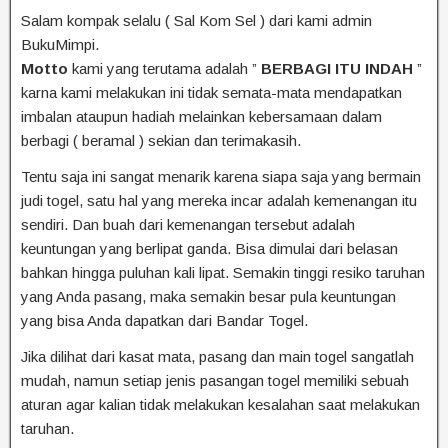
Salam kompak selalu ( Sal Kom Sel ) dari kami admin
BukuMimpi.
Motto
kami yang terutama adalah ”
BERBAGI ITU INDAH
”
karna kami melakukan ini tidak semata-mata mendapatkan
imbalan ataupun hadiah melainkan kebersamaan dalam
berbagi ( beramal ) sekian dan terimakasih.
Tentu saja ini sangat menarik karena siapa saja yang bermain
judi togel, satu hal yang mereka incar adalah kemenangan itu
sendiri. Dan buah dari kemenangan tersebut adalah
keuntungan yang berlipat ganda. Bisa dimulai dari belasan
bahkan hingga puluhan kali lipat. Semakin tinggi resiko taruhan
yang Anda pasang, maka semakin besar pula keuntungan
yang bisa Anda dapatkan dari Bandar Togel.
Jika dilihat dari kasat mata, pasang dan main togel sangatlah
mudah, namun setiap jenis pasangan togel memiliki sebuah
aturan agar kalian tidak melakukan kesalahan saat melakukan
taruhan.