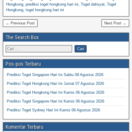
Hongkong
,
prediksi togel hongkong hari ini
,
Togel dahsyat
,
Togel
Hongkong
,
togel hongkong hari ini
← Previous Post
Next Post →
The Search Box
Pos-pos Terbaru
Prediksi Togel Singapore Hari Ini Sabtu 08 Agustus 2026
Prediksi Togel Hongkong Hari Ini Jumat 07 Agustus 2026
Prediksi Togel Hongkong Hari Ini Kamis 06 Agustus 2026
Prediksi Togel Singapore Hari Ini Kamis 06 Agustus 2026
Prediksi Togel Sydney Hari Ini Kamis 06 Agustus 2026
Komentar Terbaru