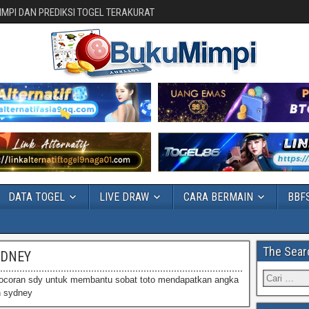
IMPI DAN PREDIKSI TOGEL TERAKURAT
DATA TOGEL
LIVE DRAW
CARA BERMAIN
BBFS
The Sear
YDNEY
ri bocoran sdy untuk membantu sobat toto mendapatkan angka
n sydney