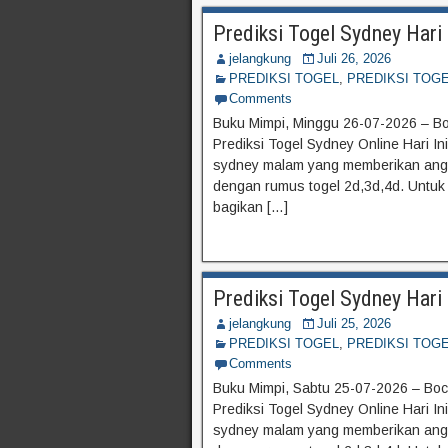
Prediksi Togel Sydney Hari 
jelangkung
Juli 26, 2026
PREDIKSI TOGEL
,
PREDIKSI TOG
Comments
Buku Mimpi, Minggu 26-07-2026 – Boc
Prediksi Togel Sydney Online Hari I
sydney malam yang memberikan angka 
dengan rumus togel 2d,3d,4d. Untuk 
bagikan […]
Prediksi Togel Sydney Hari 
jelangkung
Juli 25, 2026
PREDIKSI TOGEL
,
PREDIKSI TOG
Comments
Buku Mimpi, Sabtu 25-07-2026 – Boco
Prediksi Togel Sydney Online Hari I
sydney malam yang memberikan angka 