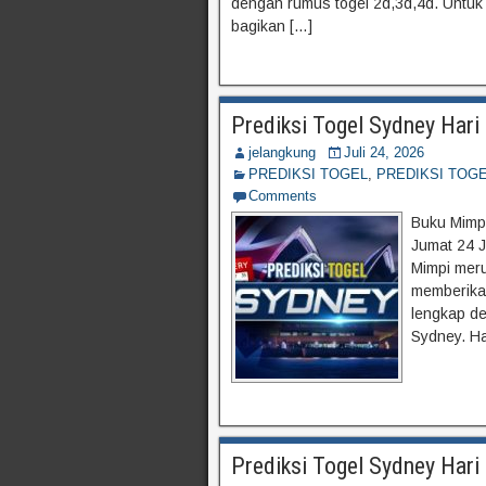
dengan rumus togel 2d,3d,4d. Untuk 
bagikan […]
Prediksi Togel Sydney Hari 
jelangkung
Juli 24, 2026
PREDIKSI TOGEL
,
PREDIKSI TOG
Comments
Buku Mimpi
Jumat 24 J
Mimpi mer
memberikan
lengkap de
Sydney. Ha
Prediksi Togel Sydney Hari 