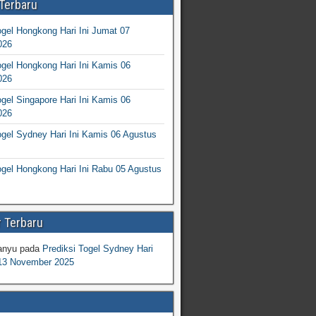
Terbaru
ogel Hongkong Hari Ini Jumat 07
026
ogel Hongkong Hari Ini Kamis 06
026
ogel Singapore Hari Ini Kamis 06
026
ogel Sydney Hari Ini Kamis 06 Agustus
ogel Hongkong Hari Ini Rabu 05 Agustus
 Terbaru
anyu
pada
Prediksi Togel Sydney Hari
 13 November 2025