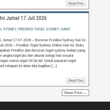
Read Post
Ini Jumat 17 Juli 2026
EL SYDNEY
,
PREDIKSI TOGEL SYDNEY JUMAT
, Jumat 17-07-2026 – Bocoran Prediksi Sydney hari ini
uli 2026 – Prediksi Togel Sydney Online Hari Ini. Buku
upakan Prediksi dan Bocoran togel sydney malam yang
 angka togel jitu dan akurat setiap hari secara
ngan rumus togel 2d,3d,4d. Untuk pasaran togel
sil rekapan ini akan kita bagikan […]
Read Post
Newer Posts →