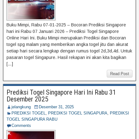
Buku Mimpi, Rabu 07-01-2025 – Bocoran Prediksi Singapore
hari ini Rabu 07 Januari 2026 – Prediksi Togel Singapore
Online Hari Ini. Buku Mimpi merupakan Prediksi dan Bocoran
togel spg malam yang memberikan angka togel jitu dan akurat
setiap hari secara lengkap dengan rumus togel 2d,3d,4d. Untuk
pasaran togel Singapure. Hasil rekapan ini akan kita bagikan
[…]
Read Post
Prediksi Togel Singapore Hari Ini Rabu 31
Desember 2025
jelangkung
Desember 31, 2025
PREDIKSI TOGEL
,
PREDIKSI TOGEL SINGAPURA
,
PREDIKSI
TOGEL SINGAPURA RABU
Comments