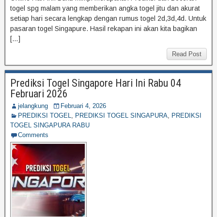
togel spg malam yang memberikan angka togel jitu dan akurat
setiap hari secara lengkap dengan rumus togel 2d,3d,4d. Untuk
pasaran togel Singapure. Hasil rekapan ini akan kita bagikan
[…]
Read Post
Prediksi Togel Singapore Hari Ini Rabu 04
Februari 2026
jelangkung
Februari 4, 2026
PREDIKSI TOGEL
,
PREDIKSI TOGEL SINGAPURA
,
PREDIKSI
TOGEL SINGAPURA RABU
Comments