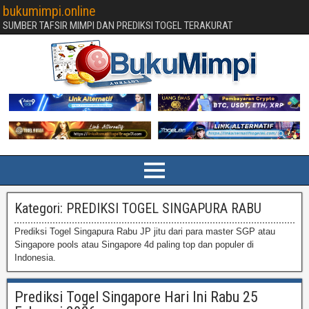
bukumimpi.online
SUMBER TAFSIR MIMPI DAN PREDIKSI TOGEL TERAKURAT
Kategori:
PREDIKSI TOGEL SINGAPURA RABU
Prediksi Togel Singapura Rabu JP jitu dari para master SGP atau
Singapore pools atau Singapore 4d paling top dan populer di
Indonesia.
Prediksi Togel Singapore Hari Ini Rabu 25