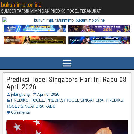
bukumimpi.online
SUMBER TAFSIR MIMPI DAN PREDIKSI TOGEL TERAKURAT
Prediksi Togel Singapore Hari Ini Rabu 08
April 2026
jelangkung
April 8, 2026
PREDIKSI TOGEL
,
PREDIKSI TOGEL SINGAPURA
,
PREDIKSI
TOGEL SINGAPURA RABU
Comments