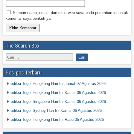
Simpan nama, email, dan situs web saya pada peramban ini untuk
komentar saya berikutnya.
The Search Box
Pos-pos Terbaru
Prediksi Togel Hongkong Hari Ini Jumat 07 Agustus 2026
Prediksi Togel Hongkong Hari Ini Kamis 06 Agustus 2026
Prediksi Togel Singapore Hari Ini Kamis 06 Agustus 2026
Prediksi Togel Sydney Hari Ini Kamis 06 Agustus 2026
Prediksi Togel Hongkong Hari Ini Rabu 05 Agustus 2026