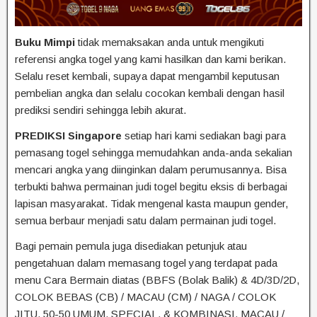
Buku Mimpi
tidak memaksakan anda untuk mengikuti
referensi angka togel yang kami hasilkan dan kami berikan.
Selalu reset kembali, supaya dapat mengambil keputusan
pembelian angka dan selalu cocokan kembali dengan hasil
prediksi sendiri sehingga lebih akurat.
PREDIKSI Singapore
setiap hari kami sediakan bagi para
pemasang togel sehingga memudahkan anda-anda sekalian
mencari angka yang diinginkan dalam perumusannya. Bisa
terbukti bahwa permainan judi togel begitu eksis di berbagai
lapisan masyarakat. Tidak mengenal kasta maupun gender,
semua berbaur menjadi satu dalam permainan judi togel.
Bagi pemain pemula juga disediakan petunjuk atau
pengetahuan dalam memasang togel yang terdapat pada
menu Cara Bermain diatas (BBFS (Bolak Balik) & 4D/3D/2D,
COLOK BEBAS (CB) / MACAU (CM) / NAGA / COLOK
JITU, 50-50 UMUM, SPECIAL, & KOMBINASI, MACAU /