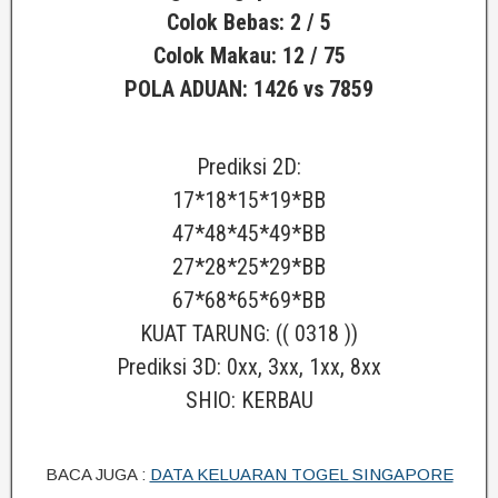
Colok Bebas: 2 / 5
Colok Makau: 12 / 75
POLA ADUAN: 1426
vs 7859
Prediksi 2D:
17*18*15*19*BB
47*48*45*49*BB
27*28*25*29*BB
67*68*65*69*BB
KUAT TARUNG: (( 0318 ))
Prediksi 3D: 0xx, 3xx, 1xx, 8xx
SHIO: KERBAU
BACA JUGA :
DATA KELUARAN TOGEL SINGAPORE