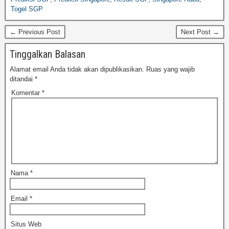
Togel SGP
← Previous Post
Next Post →
Tinggalkan Balasan
Alamat email Anda tidak akan dipublikasikan.
Ruas yang wajib
ditandai
*
Komentar
*
Nama
*
Email
*
Situs Web