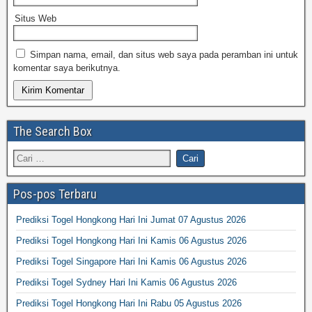
Situs Web
Simpan nama, email, dan situs web saya pada peramban ini untuk
komentar saya berikutnya.
The Search Box
Pos-pos Terbaru
Prediksi Togel Hongkong Hari Ini Jumat 07 Agustus 2026
Prediksi Togel Hongkong Hari Ini Kamis 06 Agustus 2026
Prediksi Togel Singapore Hari Ini Kamis 06 Agustus 2026
Prediksi Togel Sydney Hari Ini Kamis 06 Agustus 2026
Prediksi Togel Hongkong Hari Ini Rabu 05 Agustus 2026