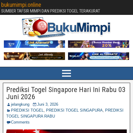
bukumimpi.online
SUMBER TAFSIR MIMPI DAN PREDIKSI TOGEL TERAKURAT
Prediksi Togel Singapore Hari Ini Rabu 03
Juni 2026
jelangkung
Juni 3, 2026
PREDIKSI TOGEL
,
PREDIKSI TOGEL SINGAPURA
,
PREDIKSI
TOGEL SINGAPURA RABU
Comments