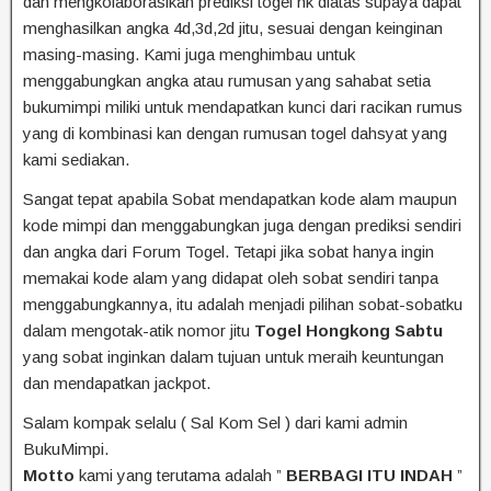
dan mengkolaborasikan prediksi togel hk diatas supaya dapat
menghasilkan angka 4d,3d,2d jitu, sesuai dengan keinginan
masing-masing. Kami juga menghimbau untuk
menggabungkan angka atau rumusan yang sahabat setia
bukumimpi miliki untuk mendapatkan kunci dari racikan rumus
yang di kombinasi kan dengan rumusan togel dahsyat yang
kami sediakan.
Sangat tepat apabila Sobat mendapatkan kode alam maupun
kode mimpi dan menggabungkan juga dengan prediksi sendiri
dan angka dari Forum Togel. Tetapi jika sobat hanya ingin
memakai kode alam yang didapat oleh sobat sendiri tanpa
menggabungkannya, itu adalah menjadi pilihan sobat-sobatku
dalam mengotak-atik nomor jitu
Togel Hongkong Sabtu
yang sobat inginkan dalam tujuan untuk meraih keuntungan
dan mendapatkan jackpot.
Salam kompak selalu ( Sal Kom Sel ) dari kami admin
BukuMimpi.
Motto
kami yang terutama adalah ”
BERBAGI ITU INDAH
”