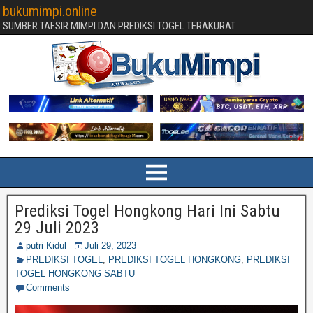
bukumimpi.online
SUMBER TAFSIR MIMPI DAN PREDIKSI TOGEL TERAKURAT
Prediksi Togel Hongkong Hari Ini Sabtu
29 Juli 2023
putri Kidul
Juli 29, 2023
PREDIKSI TOGEL
,
PREDIKSI TOGEL HONGKONG
,
PREDIKSI
TOGEL HONGKONG SABTU
Comments