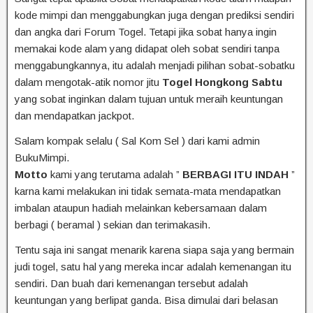
kode mimpi dan menggabungkan juga dengan prediksi sendiri
dan angka dari Forum Togel. Tetapi jika sobat hanya ingin
memakai kode alam yang didapat oleh sobat sendiri tanpa
menggabungkannya, itu adalah menjadi pilihan sobat-sobatku
dalam mengotak-atik nomor jitu
Togel Hongkong Sabtu
yang sobat inginkan dalam tujuan untuk meraih keuntungan
dan mendapatkan jackpot.
Salam kompak selalu ( Sal Kom Sel ) dari kami admin
BukuMimpi.
Motto
kami yang terutama adalah ”
BERBAGI ITU INDAH
”
karna kami melakukan ini tidak semata-mata mendapatkan
imbalan ataupun hadiah melainkan kebersamaan dalam
berbagi ( beramal ) sekian dan terimakasih.
Tentu saja ini sangat menarik karena siapa saja yang bermain
judi togel, satu hal yang mereka incar adalah kemenangan itu
sendiri. Dan buah dari kemenangan tersebut adalah
keuntungan yang berlipat ganda. Bisa dimulai dari belasan