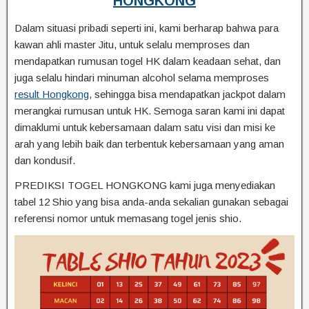
HONGKONG
Dalam situasi pribadi seperti ini, kami berharap bahwa para
kawan ahli master Jitu, untuk selalu memproses dan
mendapatkan rumusan togel HK dalam keadaan sehat, dan
juga selalu hindari minuman alcohol selama memproses
result Hongkong
, sehingga bisa mendapatkan jackpot dalam
merangkai rumusan untuk HK. Semoga saran kami ini dapat
dimaklumi untuk kebersamaan dalam satu visi dan misi ke
arah yang lebih baik dan terbentuk kebersamaan yang aman
dan kondusif.
PREDIKSI TOGEL HONGKONG kami juga menyediakan
tabel 12 Shio yang bisa anda-anda sekalian gunakan sebagai
referensi nomor untuk memasang togel jenis shio.