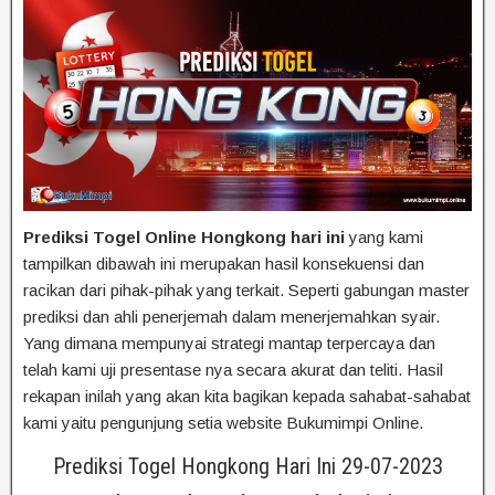
Prediksi Togel Online Hongkong hari ini
yang kami
tampilkan dibawah ini merupakan hasil konsekuensi dan
racikan dari pihak-pihak yang terkait. Seperti gabungan master
prediksi dan ahli penerjemah dalam menerjemahkan syair.
Yang dimana mempunyai strategi mantap terpercaya dan
telah kami uji presentase nya secara akurat dan teliti. Hasil
rekapan inilah yang akan kita bagikan kepada sahabat-sahabat
kami yaitu pengunjung setia website Bukumimpi Online.
Prediksi Togel Hongkong Hari Ini 29-07-2023