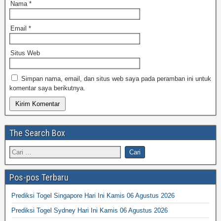
Nama
*
Email
*
Situs Web
Simpan nama, email, dan situs web saya pada peramban ini untuk
komentar saya berikutnya.
The Search Box
Pos-pos Terbaru
Prediksi Togel Singapore Hari Ini Kamis 06 Agustus 2026
Prediksi Togel Sydney Hari Ini Kamis 06 Agustus 2026