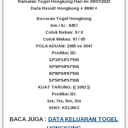
Ramalan Togel Hongkong Hari Ini 29/07/2023
Data Result Hongkong # 8690 #
Bocoran Togel Hongkong
Am / Ai : 8457
Colok Bebas: 9 / 0
Colok Makau: 97 / 05
POLA ADUAN: 1985 vs 2047
Prediksi 2D:
12*10*14*17*BB
92*90*94*97*BB
82*80*84*87*BB
52*50*54*57*BB
KUAT TARUNG: (( 1092 ))
Prediksi 3D:
1xx, 7xx, 5xx, 2xx
SHIO: KELINCI
BACA JUGA :
DATA KELUARAN TOGEL