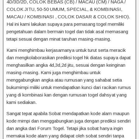
4D/3D/2D, COLOK BEBAS (CB) / MACAU (CM) / NAGA /
COLOK JITU, 50-50 UMUM, SPECIAL, & KOMBINASI,
MACAU / KOMBINASI , COLOK DASAR & COLOK SHIO).
Hal ini kami lakukan supaya para pemasang togel memiliki
pengetahuan dalam bermain togel dan tidak asal memasang
tetapi sesuai dengan minat taruhan masing-masing.
Kami menghimbau kerjasamanya untuk turut serta meracik
dan mengkolaborasikan prediksi togel hk diatas supaya dapat
menghasilkan angka 4d,3d,2d jitu, sesuai dengan keinginan
masing-masing. Kami juga menghimbau untuk
menggabungkan angka atau rumusan yang sahabat setia
bukumimpi miliki untuk mendapatkan kunci dari racikan rumus
yang di kombinasi kan dengan rumusan togel dahsyat yang
kami sediakan.
Sangat tepat apabila Sobat mendapatkan kode alam maupun
kode mimpi dan menggabungkan juga dengan prediksi sendiri
dan angka dari Forum Togel. Tetapi jika sobat hanya ingin
memakai kode alam yang didapat oleh sobat sendiri tanpa