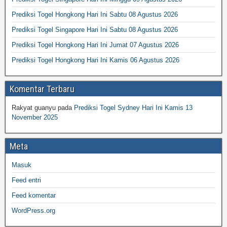
Prediksi Togel Hongkong Hari Ini Sabtu 08 Agustus 2026
Prediksi Togel Singapore Hari Ini Sabtu 08 Agustus 2026
Prediksi Togel Hongkong Hari Ini Jumat 07 Agustus 2026
Prediksi Togel Hongkong Hari Ini Kamis 06 Agustus 2026
Komentar Terbaru
Rakyat guanyu
pada
Prediksi Togel Sydney Hari Ini Kamis 13
November 2025
Meta
Masuk
Feed entri
Feed komentar
WordPress.org