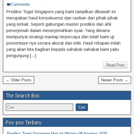
Comments
Prediksi Togel Singapore yang kami tampilkan dibawah ini
merupakan hasil konsekuensi dan racikan dari pihak-pihak
yang terkait. Seperti gabungan master prediksi dan ahli
penerjemah dalam menerjemahkan syair. Yang dimana
mempunyai strategi mantap terpercaya dan telah kami uji
presentase nya secara akurat dan teliti. Hasil rekapan inilah
yang akan kita bagikan kepada sahabat-sahabat kami yaitu
pengunjung […]
Read Post
← Older Posts
Newer Posts →
The Search Box
Pos-pos Terbaru
Prediksi Togel Singapore Hari Ini Minggu 09 Agustus 2026