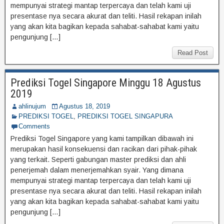
mempunyai strategi mantap terpercaya dan telah kami uji
presentase nya secara akurat dan teliti. Hasil rekapan inilah
yang akan kita bagikan kepada sahabat-sahabat kami yaitu
pengunjung […]
Read Post
Prediksi Togel Singapore Minggu 18 Agustus
2019
ahlinujum
Agustus 18, 2019
PREDIKSI TOGEL
,
PREDIKSI TOGEL SINGAPURA
Comments
Prediksi Togel Singapore yang kami tampilkan dibawah ini
merupakan hasil konsekuensi dan racikan dari pihak-pihak
yang terkait. Seperti gabungan master prediksi dan ahli
penerjemah dalam menerjemahkan syair. Yang dimana
mempunyai strategi mantap terpercaya dan telah kami uji
presentase nya secara akurat dan teliti. Hasil rekapan inilah
yang akan kita bagikan kepada sahabat-sahabat kami yaitu
pengunjung […]