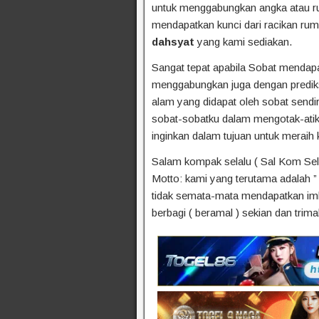
untuk menggabungkan angka atau ru
mendapatkan kunci dari racikan ru
dahsyat
yang kami sediakan.
Sangat tepat apabila Sobat menda
menggabungkan juga dengan prediksi
alam yang didapat oleh sobat sendi
sobat-sobatku dalam mengotak-atik
inginkan dalam tujuan untuk meraih
Salam kompak selalu ( Sal Kom Sel
Motto: kami yang terutama adalah 
tidak semata-mata mendapatkan im
berbagi ( beramal ) sekian dan trima