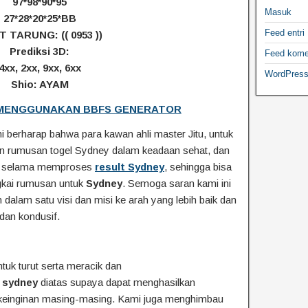
97*98*90*95
Masuk
27*28*20*25*BB
Feed entri
 TARUNG: (( 0953 ))
Prediksi 3D:
Feed kome
4xx, 2xx, 9xx, 6xx
WordPress
Shio: AYAM
MENGGUNAKAN BBFS GENERATOR
ami berharap bahwa para kawan ahli master Jitu, untuk
 rumusan togel Sydney dalam keadaan sehat, dan
hol selama memproses
result Sydney
, sehingga bisa
gkai rumusan untuk
Sydney
. Semoga saran kami ini
dalam satu visi dan misi ke arah yang lebih baik dan
dan kondusif.
k turut serta meracik dan
l sydney
diatas supaya dapat menghasilkan
n keinginan masing-masing. Kami juga menghimbau