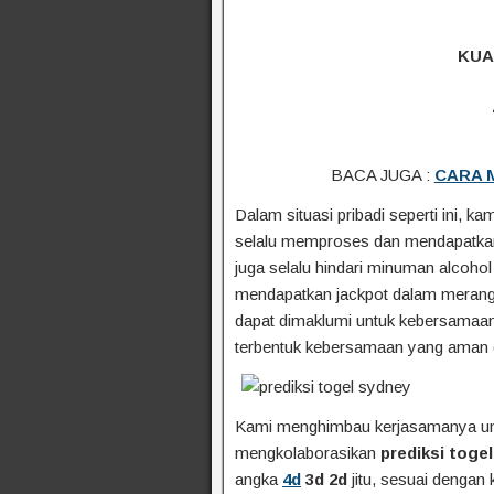
KUAT
BACA JUGA :
CARA 
Dalam situasi pribadi seperti ini, k
selalu memproses dan mendapatkan
juga selalu hindari minuman alco
mendapatkan jackpot dalam meran
dapat dimaklumi untuk kebersamaan 
terbentuk kebersamaan yang aman 
Kami menghimbau kerjasamanya untu
mengkolaborasikan
prediksi toge
angka
4d
3d 2d
jitu, sesuai denga