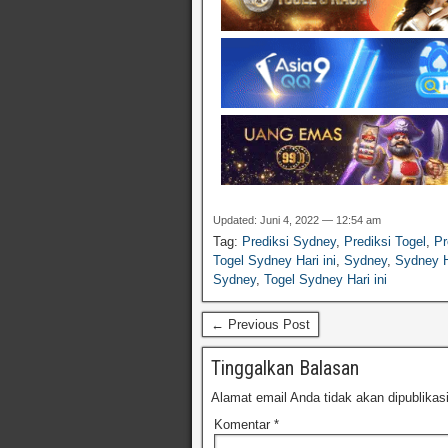
Updated: Juni 4, 2022 — 12:54 am
Tag:
Prediksi Sydney
,
Prediksi Togel
,
Pr
Togel Sydney Hari ini
,
Sydney
,
Sydney Ha
Sydney
,
Togel Sydney Hari ini
← Previous Post
Tinggalkan Balasan
Alamat email Anda tidak akan dipublikas
Komentar
*