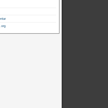
ntar
.org