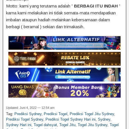
Motto: kami yang terutama adalah ”
BERBAGI ITU INDAH
”
karna kami melakukan ini tidak semata-mata mendapatkan
imbalan ataupun hadiah melainkan kebersamaan dalam
berbagi ( beramal ) sekian dan trimakasih.
Updated: Juni 4, 2022 — 12:54 am
Tag:
Prediksi Sydney
,
Prediksi Togel
,
Prediksi Togel Jitu Sydney
,
Prediksi Togel Sydney
,
Prediksi Togel Sydney Hari ini
,
Sydney
,
Sydney Hari ini
,
Togel dahsyat
,
Togel Jitu
,
Togel Jitu Sydney
,
Togel