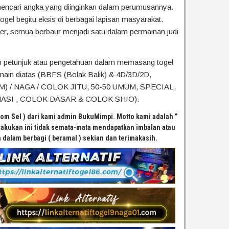
ncari angka yang diinginkan dalam perumusannya.
ogel begitu eksis di berbagai lapisan masyarakat.
r, semua berbaur menjadi satu dalam permainan judi
n petunjuk atau pengetahuan dalam memasang togel
ain diatas (BBFS (Bolak Balik) & 4D/3D/2D,
) / NAGA / COLOK JITU, 50-50 UMUM, SPECIAL,
ASI , COLOK DASAR & COLOK SHIO).
Kom Sel ) dari kami admin BukuMimpi. Motto kami adalah ”
akukan ini tidak semata-mata mendapatkan imbalan atau
dalam berbagi ( beramal ) sekian dan terimakasih.