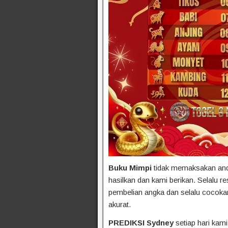
Buku Mimpi
tidak memaksakan anda
hasilkan dan kami berikan. Selalu 
pembelian angka dan selalu cocokan 
akurat.
PREDIKSI Sydney
setiap hari kam