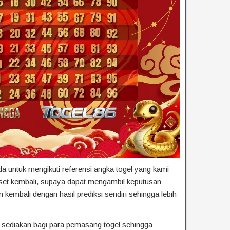
 untuk mengikuti referensi angka togel yang kami
reset kembali, supaya dapat mengambil keputusan
kembali dengan hasil prediksi sendiri sehingga lebih
i sediakan bagi para pemasang togel sehingga