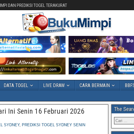
IMPI DAN PREDIKSI TOGEL TERAKURAT
DATA TOGEL
LIVE DRAW
CARA BERMAIN
BBFS
The Sear
ri Ini Senin 16 Februari 2026
EL SYDNEY
,
PREDIKSI TOGEL SYDNEY SENIN