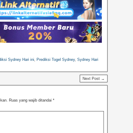
iksi Sydney Hari ini
,
Prediksi Togel Sydney
,
Sydney Hari
Next Post →
ikan.
Ruas yang wajib ditandai
*