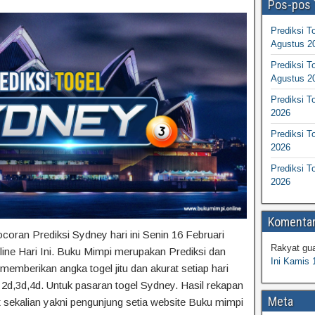
Pos-pos 
Prediksi T
Agustus 2
Prediksi T
Agustus 2
Prediksi T
2026
Prediksi T
2026
Prediksi T
2026
Komentar
coran Prediksi Sydney hari ini Senin 16 Februari
Rakyat gu
ine Hari Ini. Buku Mimpi merupakan Prediksi dan
Ini Kamis
mberikan angka togel jitu dan akurat setiap hari
2d,3d,4d. Untuk pasaran togel Sydney. Hasil rekapan
Meta
t sekalian yakni pengunjung setia website Buku mimpi