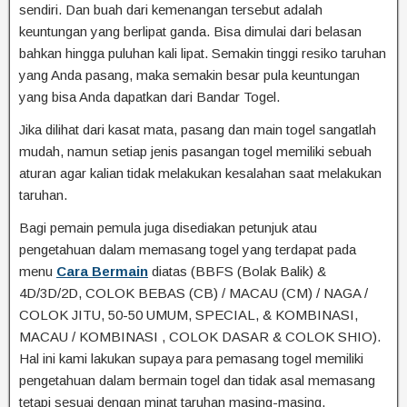
sendiri. Dan buah dari kemenangan tersebut adalah
keuntungan yang berlipat ganda. Bisa dimulai dari belasan
bahkan hingga puluhan kali lipat. Semakin tinggi resiko taruhan
yang Anda pasang, maka semakin besar pula keuntungan
yang bisa Anda dapatkan dari Bandar Togel.
Jika dilihat dari kasat mata, pasang dan main togel sangatlah
mudah, namun setiap jenis pasangan togel memiliki sebuah
aturan agar kalian tidak melakukan kesalahan saat melakukan
taruhan.
Bagi pemain pemula juga disediakan petunjuk atau
pengetahuan dalam memasang togel yang terdapat pada
menu
Cara Bermain
diatas (BBFS (Bolak Balik) &
4D/3D/2D, COLOK BEBAS (CB) / MACAU (CM) / NAGA /
COLOK JITU, 50-50 UMUM, SPECIAL, & KOMBINASI,
MACAU / KOMBINASI , COLOK DASAR & COLOK SHIO).
Hal ini kami lakukan supaya para pemasang togel memiliki
pengetahuan dalam bermain togel dan tidak asal memasang
tetapi sesuai dengan minat taruhan masing-masing.