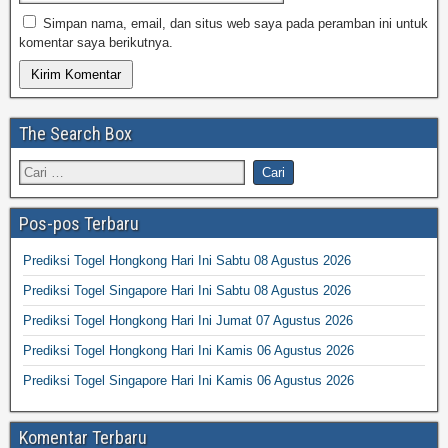
Simpan nama, email, dan situs web saya pada peramban ini untuk
komentar saya berikutnya.
The Search Box
Pos-pos Terbaru
Prediksi Togel Hongkong Hari Ini Sabtu 08 Agustus 2026
Prediksi Togel Singapore Hari Ini Sabtu 08 Agustus 2026
Prediksi Togel Hongkong Hari Ini Jumat 07 Agustus 2026
Prediksi Togel Hongkong Hari Ini Kamis 06 Agustus 2026
Prediksi Togel Singapore Hari Ini Kamis 06 Agustus 2026
Komentar Terbaru