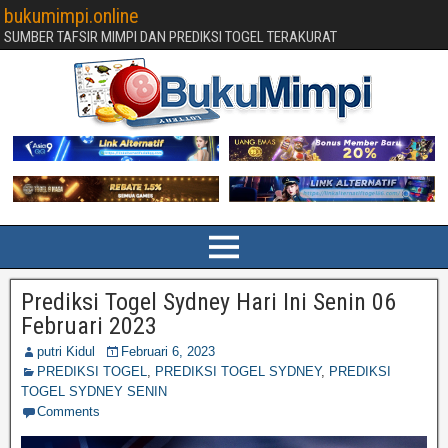
bukumimpi.online
SUMBER TAFSIR MIMPI DAN PREDIKSI TOGEL TERAKURAT
Prediksi Togel Sydney Hari Ini Senin 06
Februari 2023
putri Kidul
Februari 6, 2023
PREDIKSI TOGEL
,
PREDIKSI TOGEL SYDNEY
,
PREDIKSI
TOGEL SYDNEY SENIN
Comments