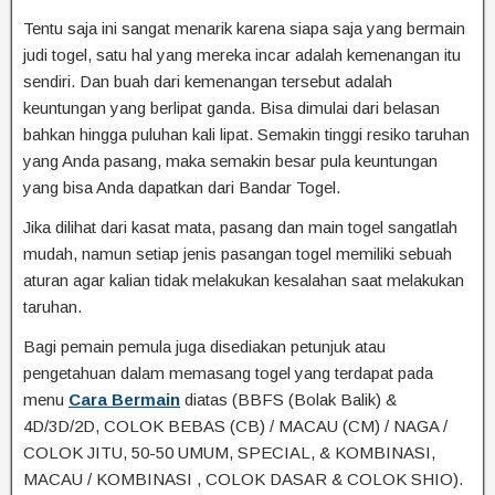
Tentu saja ini sangat menarik karena siapa saja yang bermain
judi togel, satu hal yang mereka incar adalah kemenangan itu
sendiri. Dan buah dari kemenangan tersebut adalah
keuntungan yang berlipat ganda. Bisa dimulai dari belasan
bahkan hingga puluhan kali lipat. Semakin tinggi resiko taruhan
yang Anda pasang, maka semakin besar pula keuntungan
yang bisa Anda dapatkan dari Bandar Togel.
Jika dilihat dari kasat mata, pasang dan main togel sangatlah
mudah, namun setiap jenis pasangan togel memiliki sebuah
aturan agar kalian tidak melakukan kesalahan saat melakukan
taruhan.
Bagi pemain pemula juga disediakan petunjuk atau
pengetahuan dalam memasang togel yang terdapat pada
menu
Cara Bermain
diatas (BBFS (Bolak Balik) &
4D/3D/2D, COLOK BEBAS (CB) / MACAU (CM) / NAGA /
COLOK JITU, 50-50 UMUM, SPECIAL, & KOMBINASI,
MACAU / KOMBINASI , COLOK DASAR & COLOK SHIO).