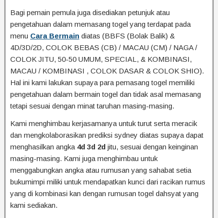
Bagi pemain pemula juga disediakan petunjuk atau
pengetahuan dalam memasang togel yang terdapat pada
menu
Cara Bermain
diatas (BBFS (Bolak Balik) &
4D/3D/2D, COLOK BEBAS (CB) / MACAU (CM) / NAGA /
COLOK JITU, 50-50 UMUM, SPECIAL, & KOMBINASI,
MACAU / KOMBINASI , COLOK DASAR & COLOK SHIO).
Hal ini kami lakukan supaya para pemasang togel memiliki
pengetahuan dalam bermain togel dan tidak asal memasang
tetapi sesuai dengan minat taruhan masing-masing.
Kami menghimbau kerjasamanya untuk turut serta meracik
dan mengkolaborasikan prediksi sydney diatas supaya dapat
menghasilkan angka
4d 3d 2d
jitu, sesuai dengan keinginan
masing-masing. Kami juga menghimbau untuk
menggabungkan angka atau rumusan yang sahabat setia
bukumimpi miliki untuk mendapatkan kunci dari racikan rumus
yang di kombinasi kan dengan rumusan togel dahsyat yang
kami sediakan.