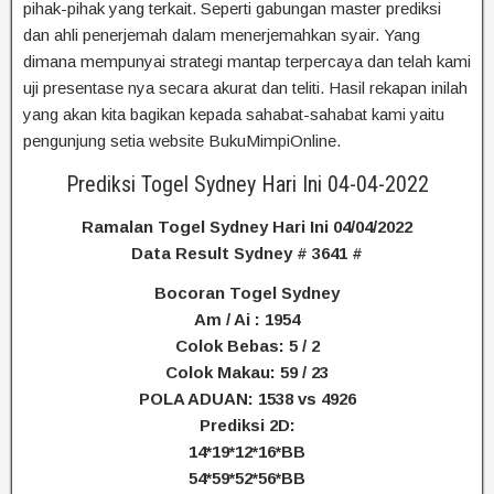
pihak-pihak yang terkait. Seperti gabungan master prediksi
dan ahli penerjemah dalam menerjemahkan syair. Yang
dimana mempunyai strategi mantap terpercaya dan telah kami
uji presentase nya secara akurat dan teliti. Hasil rekapan inilah
yang akan kita bagikan kepada sahabat-sahabat kami yaitu
pengunjung setia website BukuMimpiOnline.
Prediksi Togel Sydney Hari Ini 04-04-2022
Ramalan Togel Sydney Hari Ini 04/04/2022
Data Result Sydney # 3641 #
Bocoran Togel Sydney
Am / Ai : 1954
Colok Bebas: 5 / 2
Colok Makau: 59 / 23
POLA ADUAN: 1538 vs 4926
Prediksi 2D:
14*19*12*16*BB
54*59*52*56*BB