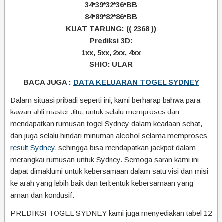
34*39*32*36*BB
84*89*82*86*BB
KUAT TARUNG: (( 2368 ))
Prediksi 3D:
1xx, 5xx, 2xx, 4xx
SHIO: ULAR
BACA JUGA :
DATA KELUARAN TOGEL SYDNEY
Dalam situasi pribadi seperti ini, kami berharap bahwa para
kawan ahli master Jitu, untuk selalu memproses dan
mendapatkan rumusan togel Sydney dalam keadaan sehat,
dan juga selalu hindari minuman alcohol selama memproses
result Sydney
, sehingga bisa mendapatkan jackpot dalam
merangkai rumusan untuk Sydney. Semoga saran kami ini
dapat dimaklumi untuk kebersamaan dalam satu visi dan misi
ke arah yang lebih baik dan terbentuk kebersamaan yang
aman dan kondusif.
PREDIKSI TOGEL SYDNEY kami juga menyediakan tabel 12