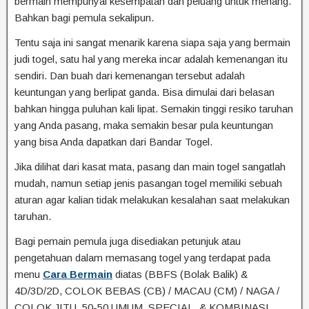
bermain mempunyai kesempatan dan peluang untuk menang.
Bahkan bagi pemula sekalipun.
Tentu saja ini sangat menarik karena siapa saja yang bermain
judi togel, satu hal yang mereka incar adalah kemenangan itu
sendiri. Dan buah dari kemenangan tersebut adalah
keuntungan yang berlipat ganda. Bisa dimulai dari belasan
bahkan hingga puluhan kali lipat. Semakin tinggi resiko taruhan
yang Anda pasang, maka semakin besar pula keuntungan
yang bisa Anda dapatkan dari Bandar Togel.
Jika dilihat dari kasat mata, pasang dan main togel sangatlah
mudah, namun setiap jenis pasangan togel memiliki sebuah
aturan agar kalian tidak melakukan kesalahan saat melakukan
taruhan.
Bagi pemain pemula juga disediakan petunjuk atau
pengetahuan dalam memasang togel yang terdapat pada
menu
Cara Bermain
diatas (BBFS (Bolak Balik) &
4D/3D/2D, COLOK BEBAS (CB) / MACAU (CM) / NAGA /
COLOK JITU, 50-50 UMUM, SPECIAL, & KOMBINASI,