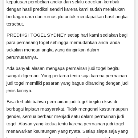
keputusan pembelian angka dan selalu cocokan kembali
dengan hasil prediksi sendiri karena kami sudah melakukan
berbagai cara dan rumus jitu untuk mendapatkan hasil angka
tersebut.
PREDIKSI TOGEL SYDNEY setiap hari kami sediakan bagi
para pemasang togel sehingga memudahkan anda-anda
sekalian mencari angka yang diinginkan dalam
perumusannya.
Ada banyak alasan mengapa permainan judi togel begitu
sangat digemari. Yang pertama tentu saja karena permainan
judi togel memiliki pasaran yang bagus dibanding dengan judi
jenis lainnya.
Bisa terbukti bahwa permainan judi togel begitu eksis di
berbagai lapisan masyarakat. Tidak mengenal kasta maupun
gender, semua berbaur menjadi satu dalam permainan judi
togel. Alasan yang kedua tentu karena permainan judi togel
menawarkan keuntungan yang nyata. Setiap siapa saja yang