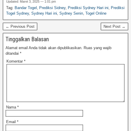
Updated: Maret 3, 2025 — 1:01 pm
Tag:
Bandar Togel
,
Prediksi Sidney
,
Prediksi Sydney Hari ini
,
Prediksi
Togel Sydney
,
Sydney Hari ini
,
Sydney Senin
,
Togel Online
← Previous Post
Next Post →
Tinggalkan Balasan
Alamat email Anda tidak akan dipublikasikan.
Ruas yang wajib
ditandai
*
Komentar
*
Nama
*
Email
*