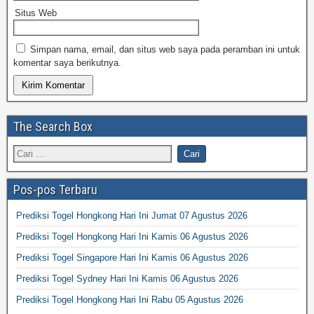
Situs Web
Simpan nama, email, dan situs web saya pada peramban ini untuk
komentar saya berikutnya.
The Search Box
Pos-pos Terbaru
Prediksi Togel Hongkong Hari Ini Jumat 07 Agustus 2026
Prediksi Togel Hongkong Hari Ini Kamis 06 Agustus 2026
Prediksi Togel Singapore Hari Ini Kamis 06 Agustus 2026
Prediksi Togel Sydney Hari Ini Kamis 06 Agustus 2026
Prediksi Togel Hongkong Hari Ini Rabu 05 Agustus 2026