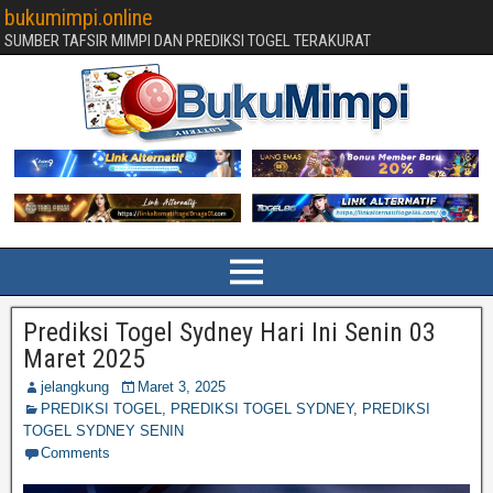
bukumimpi.online
SUMBER TAFSIR MIMPI DAN PREDIKSI TOGEL TERAKURAT
Prediksi Togel Sydney Hari Ini Senin 03
Maret 2025
jelangkung
Maret 3, 2025
PREDIKSI TOGEL
,
PREDIKSI TOGEL SYDNEY
,
PREDIKSI
TOGEL SYDNEY SENIN
Comments