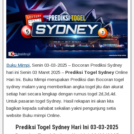
Buku Mimpi
, Senin 03-03-2025 – Bocoran Prediksi Sydney
hari ini Senin 03 Maret 2025 –
Prediksi Togel Sydney
Online
Hari Ini. Buku Mimpi merupakan Prediksi dan Bocoran togel
sydney malam yang memberikan angka togel jitu dan akurat
setiap hari secara lengkap dengan rumus togel 2d,3d,4d.
Untuk pasaran togel Sydney. Hasil rekapan ini akan kita
bagikan kepada sahabat sekalian yakni pengunjung setia
website Buku mimpi Online.
Prediksi Togel Sydney Hari Ini 03-03-2025