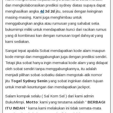
dan mengkolaborasikan prediksi sydney diatas supaya dapat
menghasilkan angka
4d
3d 2d
jitu, sesuai dengan keinginan
masing-masing. Kami juga menghimbau untuk
menggabungkan angka atau rumusan yang sahabat setia
bukumimpi miliki untuk mendapatkan kunci dari racikan rumus
yang di kombinasi kan dengan rumusan togel dahsyat yang
kami sediakan.
Sangat tepat apabila Sobat mendapatkan kode alam maupun
kode mimpi dan menggabungkan juga dengan prediksi sendiri.
Tetapi jika sobat hanya ingin memakai kode alam yang didapat
oleh sobat sendiri tanpa menggabungkannya, itu adalah
menjadi pilihan sobat-sobatku dalam mengotak-atik nomor
jitu
Togel Sydney Senin
yang sobat inginkan dalam tujuan
untuk meraih keuntungan dan mendapatkan jackpot.
Salam kompak selalu ( Sal Kom Sel ) dari kami admin
BukuMimpi.
Motto
: kami yang terutama adalah ”
BERBAGI
ITU INDAH
” karna kami melakukan ini tidak semata-mata