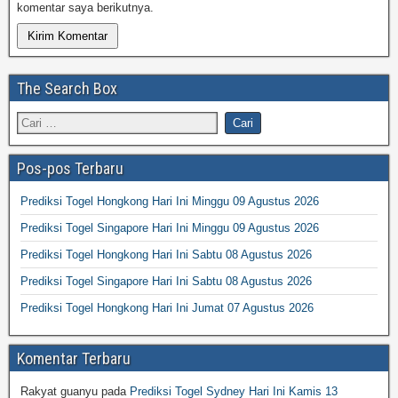
komentar saya berikutnya.
The Search Box
Pos-pos Terbaru
Prediksi Togel Hongkong Hari Ini Minggu 09 Agustus 2026
Prediksi Togel Singapore Hari Ini Minggu 09 Agustus 2026
Prediksi Togel Hongkong Hari Ini Sabtu 08 Agustus 2026
Prediksi Togel Singapore Hari Ini Sabtu 08 Agustus 2026
Prediksi Togel Hongkong Hari Ini Jumat 07 Agustus 2026
Komentar Terbaru
Rakyat guanyu
pada
Prediksi Togel Sydney Hari Ini Kamis 13