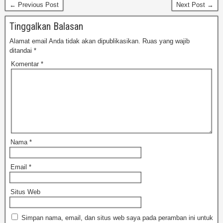
← Previous Post
Next Post →
Tinggalkan Balasan
Alamat email Anda tidak akan dipublikasikan.
Ruas yang wajib
ditandai
*
Komentar
*
Nama
*
Email
*
Situs Web
Simpan nama, email, dan situs web saya pada peramban ini untuk