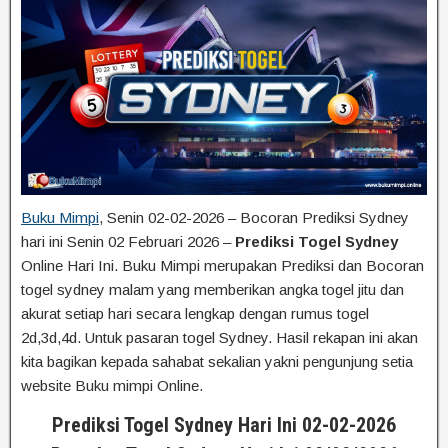
Buku Mimpi
, Senin 02-02-2026 – Bocoran Prediksi Sydney
hari ini Senin 02 Februari 2026 –
Prediksi Togel Sydney
Online Hari Ini. Buku Mimpi merupakan Prediksi dan Bocoran
togel sydney malam yang memberikan angka togel jitu dan
akurat setiap hari secara lengkap dengan rumus togel
2d,3d,4d. Untuk pasaran togel Sydney. Hasil rekapan ini akan
kita bagikan kepada sahabat sekalian yakni pengunjung setia
website Buku mimpi Online.
Prediksi Togel Sydney Hari Ini 02-02-2026