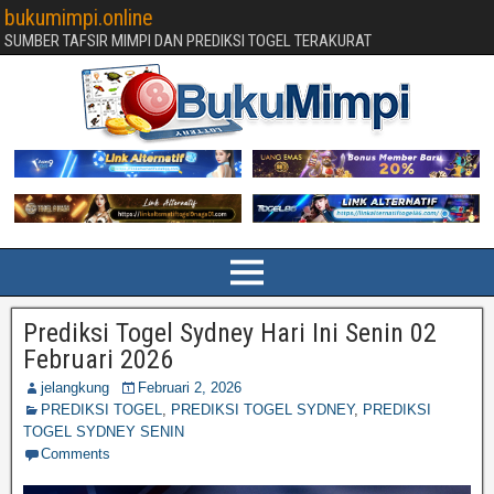
bukumimpi.online
SUMBER TAFSIR MIMPI DAN PREDIKSI TOGEL TERAKURAT
Prediksi Togel Sydney Hari Ini Senin 02
Februari 2026
jelangkung
Februari 2, 2026
PREDIKSI TOGEL
,
PREDIKSI TOGEL SYDNEY
,
PREDIKSI
TOGEL SYDNEY SENIN
Comments