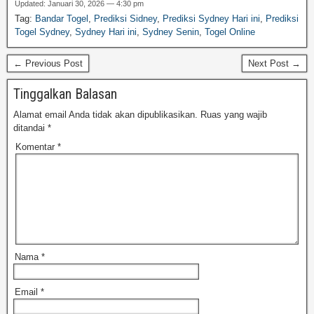
Updated: Januari 30, 2026 — 4:30 pm
Tag:
Bandar Togel
,
Prediksi Sidney
,
Prediksi Sydney Hari ini
,
Prediksi
Togel Sydney
,
Sydney Hari ini
,
Sydney Senin
,
Togel Online
← Previous Post
Next Post →
Tinggalkan Balasan
Alamat email Anda tidak akan dipublikasikan.
Ruas yang wajib
ditandai
*
Komentar
*
Nama
*
Email
*