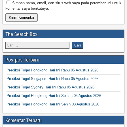
Simpan nama, email, dan situs web saya pada peramban ini untuk
komentar saya berikutnya.
The Search Box
Pos-pos Terbaru
Prediksi Togel Hongkong Hari Ini Rabu 05 Agustus 2026
Prediksi Togel Singapore Hari Ini Rabu 05 Agustus 2026
Prediksi Togel Sydney Hari Ini Rabu 05 Agustus 2026
Prediksi Togel Hongkong Hari Ini Selasa 04 Agustus 2026
Prediksi Togel Hongkong Hari Ini Senin 03 Agustus 2026
Komentar Terbaru