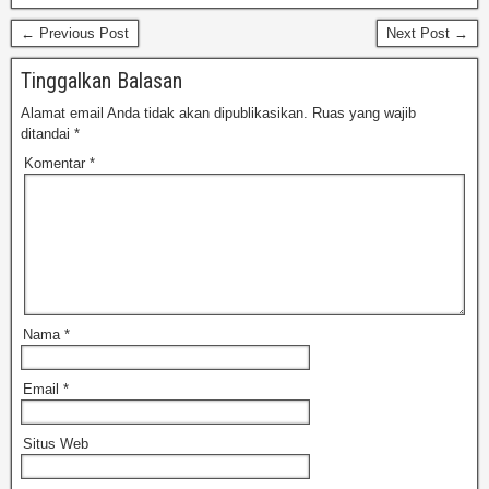
← Previous Post
Next Post →
Tinggalkan Balasan
Alamat email Anda tidak akan dipublikasikan.
Ruas yang wajib
ditandai
*
Komentar
*
Nama
*
Email
*
Situs Web