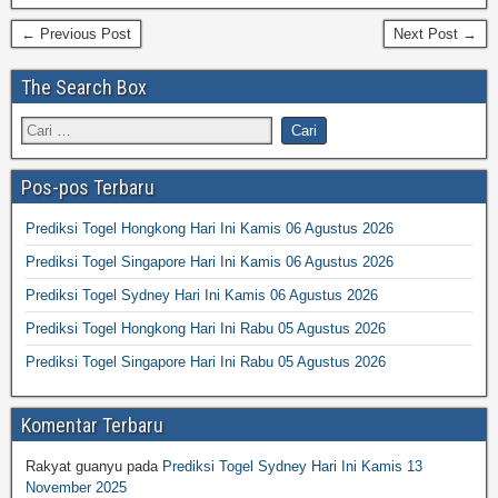
← Previous Post
Next Post →
The Search Box
Pos-pos Terbaru
Prediksi Togel Hongkong Hari Ini Kamis 06 Agustus 2026
Prediksi Togel Singapore Hari Ini Kamis 06 Agustus 2026
Prediksi Togel Sydney Hari Ini Kamis 06 Agustus 2026
Prediksi Togel Hongkong Hari Ini Rabu 05 Agustus 2026
Prediksi Togel Singapore Hari Ini Rabu 05 Agustus 2026
Komentar Terbaru
Rakyat guanyu
pada
Prediksi Togel Sydney Hari Ini Kamis 13
November 2025