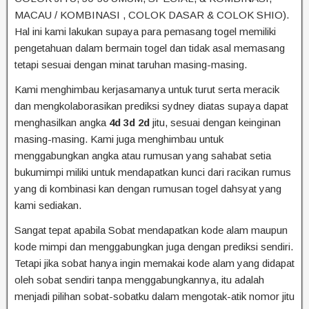
MACAU / KOMBINASI , COLOK DASAR & COLOK SHIO).
Hal ini kami lakukan supaya para pemasang togel memiliki
pengetahuan dalam bermain togel dan tidak asal memasang
tetapi sesuai dengan minat taruhan masing-masing.
Kami menghimbau kerjasamanya untuk turut serta meracik
dan mengkolaborasikan prediksi sydney diatas supaya dapat
menghasilkan angka
4d 3d 2d
jitu, sesuai dengan keinginan
masing-masing. Kami juga menghimbau untuk
menggabungkan angka atau rumusan yang sahabat setia
bukumimpi miliki untuk mendapatkan kunci dari racikan rumus
yang di kombinasi kan dengan rumusan togel dahsyat yang
kami sediakan.
Sangat tepat apabila Sobat mendapatkan kode alam maupun
kode mimpi dan menggabungkan juga dengan prediksi sendiri.
Tetapi jika sobat hanya ingin memakai kode alam yang didapat
oleh sobat sendiri tanpa menggabungkannya, itu adalah
menjadi pilihan sobat-sobatku dalam mengotak-atik nomor jitu