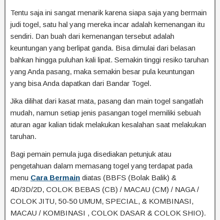
Tentu saja ini sangat menarik karena siapa saja yang bermain
judi togel, satu hal yang mereka incar adalah kemenangan itu
sendiri. Dan buah dari kemenangan tersebut adalah
keuntungan yang berlipat ganda. Bisa dimulai dari belasan
bahkan hingga puluhan kali lipat. Semakin tinggi resiko taruhan
yang Anda pasang, maka semakin besar pula keuntungan
yang bisa Anda dapatkan dari Bandar Togel.
Jika dilihat dari kasat mata, pasang dan main togel sangatlah
mudah, namun setiap jenis pasangan togel memiliki sebuah
aturan agar kalian tidak melakukan kesalahan saat melakukan
taruhan.
Bagi pemain pemula juga disediakan petunjuk atau
pengetahuan dalam memasang togel yang terdapat pada
menu
Cara Bermain
diatas (BBFS (Bolak Balik) &
4D/3D/2D, COLOK BEBAS (CB) / MACAU (CM) / NAGA /
COLOK JITU, 50-50 UMUM, SPECIAL, & KOMBINASI,
MACAU / KOMBINASI , COLOK DASAR & COLOK SHIO).