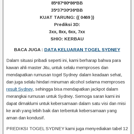
85*87*80*86*BB
35*37*30*36*BB
KUAT TARUNG: (( 0469 ))
Prediksi 3D:
3xx, 8xx, 6xx, 7xx
SHIO: KERBAU
BACA JUGA :
DATA KELUARAN TOGEL SYDNEY
Dalam situasi pribadi seperti ini, kami berharap bahwa para
kawan ahli master Jitu, untuk selalu memproses dan
mendapatkan rumusan togel Sydney dalam keadaan sehat,
dan juga selalu hindari minuman alcohol selama memproses
result Sydney
, sehingga bisa mendapatkan jackpot dalam
merangkai rumusan untuk Sydney. Semoga saran kami ini
dapat dimaklumi untuk kebersamaan dalam satu visi dan misi
ke arah yang lebih baik dan terbentuk kebersamaan yang
aman dan kondusif.
PREDIKSI TOGEL SYDNEY kami juga menyediakan tabel 12