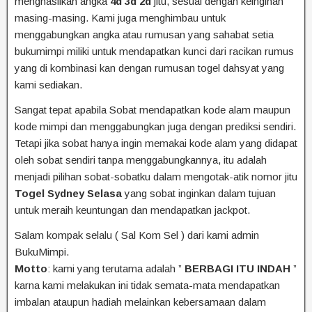
menghasilkan angka
4d 3d 2d
jitu, sesuai dengan keinginan
masing-masing. Kami juga menghimbau untuk
menggabungkan angka atau rumusan yang sahabat setia
bukumimpi miliki untuk mendapatkan kunci dari racikan rumus
yang di kombinasi kan dengan rumusan togel dahsyat yang
kami sediakan.
Sangat tepat apabila Sobat mendapatkan kode alam maupun
kode mimpi dan menggabungkan juga dengan prediksi sendiri.
Tetapi jika sobat hanya ingin memakai kode alam yang didapat
oleh sobat sendiri tanpa menggabungkannya, itu adalah
menjadi pilihan sobat-sobatku dalam mengotak-atik nomor jitu
Togel Sydney Selasa
yang sobat inginkan dalam tujuan
untuk meraih keuntungan dan mendapatkan jackpot.
Salam kompak selalu ( Sal Kom Sel ) dari kami admin
BukuMimpi.
Motto
: kami yang terutama adalah ”
BERBAGI ITU INDAH
”
karna kami melakukan ini tidak semata-mata mendapatkan
imbalan ataupun hadiah melainkan kebersamaan dalam