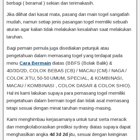
berbagi ( beramal ) sekian dan terimakasih.
Jika dilihat dari kasat mata, pasang dan main togel sangatlah
mudah, namun setiap jenis pasangan togel memiliki sebuah
aturan agar kalian tidak melakukan kesalahan saat melakukan
taruhan.
Bagi pemain pemula juga disediakan petunjuk atau
pengetahuan dalam memasang togel yang terdapat pada
menu
Cara Bermain
diatas (BBFS (Bolak Balik) &
4D/3D/2D, COLOK BEBAS (CB) / MACAU (CM) / NAGA /
COLOK JITU, 50-50 UMUM, SPECIAL, & KOMBINASI,
MACAU / KOMBINASI , COLOK DASAR & COLOK SHIO).
Hal ini kami lakukan supaya para pemasang togel memiliki
pengetahuan dalam bermain togel dan tidak asal memasang
tetapi sesuai dengan minat taruhan masing-masing.
Kami menghimbau kerjasamanya untuk turut serta meracik
dan mengkolaborasikan prediksi sydney diatas supaya dapat
menghasilkan angka
4d 3d 2d
jitu, sesuai dengan keinginan