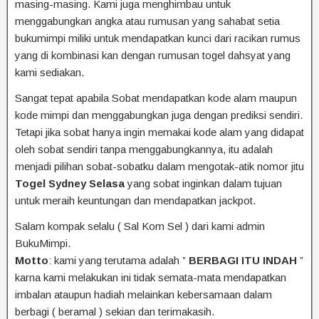
masing-masing. Kami juga menghimbau untuk
menggabungkan angka atau rumusan yang sahabat setia
bukumimpi miliki untuk mendapatkan kunci dari racikan rumus
yang di kombinasi kan dengan rumusan togel dahsyat yang
kami sediakan.
Sangat tepat apabila Sobat mendapatkan kode alam maupun
kode mimpi dan menggabungkan juga dengan prediksi sendiri.
Tetapi jika sobat hanya ingin memakai kode alam yang didapat
oleh sobat sendiri tanpa menggabungkannya, itu adalah
menjadi pilihan sobat-sobatku dalam mengotak-atik nomor jitu
Togel Sydney Selasa
yang sobat inginkan dalam tujuan
untuk meraih keuntungan dan mendapatkan jackpot.
Salam kompak selalu ( Sal Kom Sel ) dari kami admin
BukuMimpi.
Motto
: kami yang terutama adalah ”
BERBAGI ITU INDAH
”
karna kami melakukan ini tidak semata-mata mendapatkan
imbalan ataupun hadiah melainkan kebersamaan dalam
berbagi ( beramal ) sekian dan terimakasih.