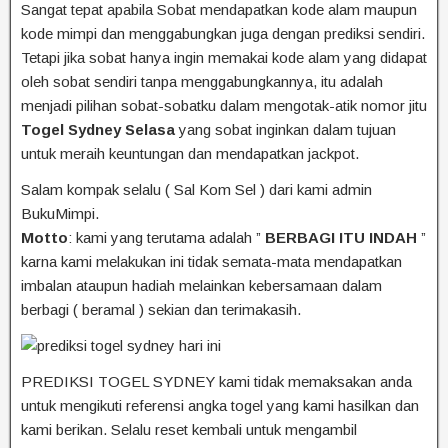
Sangat tepat apabila Sobat mendapatkan kode alam maupun
kode mimpi dan menggabungkan juga dengan prediksi sendiri.
Tetapi jika sobat hanya ingin memakai kode alam yang didapat
oleh sobat sendiri tanpa menggabungkannya, itu adalah
menjadi pilihan sobat-sobatku dalam mengotak-atik nomor jitu
Togel Sydney Selasa
yang sobat inginkan dalam tujuan
untuk meraih keuntungan dan mendapatkan jackpot.
Salam kompak selalu ( Sal Kom Sel ) dari kami admin
BukuMimpi.
Motto
: kami yang terutama adalah ”
BERBAGI ITU INDAH
”
karna kami melakukan ini tidak semata-mata mendapatkan
imbalan ataupun hadiah melainkan kebersamaan dalam
berbagi ( beramal ) sekian dan terimakasih.
PREDIKSI TOGEL SYDNEY kami tidak memaksakan anda
untuk mengikuti referensi angka togel yang kami hasilkan dan
kami berikan. Selalu reset kembali untuk mengambil