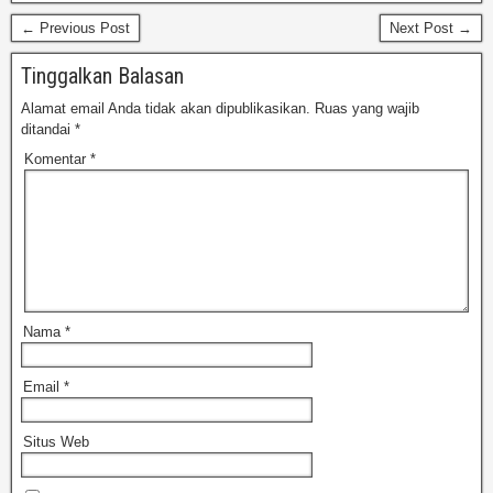
← Previous Post
Next Post →
Tinggalkan Balasan
Alamat email Anda tidak akan dipublikasikan.
Ruas yang wajib
ditandai
*
Komentar
*
Nama
*
Email
*
Situs Web