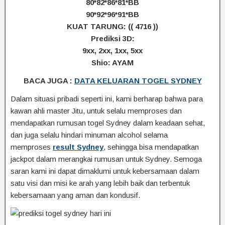
80*82*86*81*BB
90*92*96*91*BB
KUAT TARUNG: (( 4716 ))
Prediksi 3D:
9xx, 2xx, 1xx, 5xx
Shio: AYAM
BACA JUGA :
DATA KELUARAN TOGEL SYDNEY
Dalam situasi pribadi seperti ini, kami berharap bahwa para
kawan ahli master Jitu, untuk selalu memproses dan
mendapatkan rumusan togel Sydney dalam keadaan sehat,
dan juga selalu hindari minuman alcohol selama
memproses
result Sydney
, sehingga bisa mendapatkan
jackpot dalam merangkai rumusan untuk Sydney. Semoga
saran kami ini dapat dimaklumi untuk kebersamaan dalam
satu visi dan misi ke arah yang lebih baik dan terbentuk
kebersamaan yang aman dan kondusif.