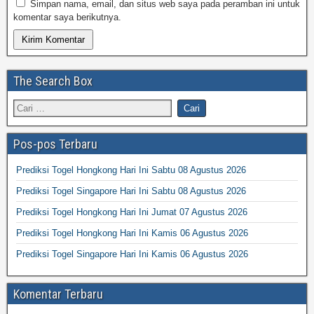
Simpan nama, email, dan situs web saya pada peramban ini untuk
komentar saya berikutnya.
The Search Box
Pos-pos Terbaru
Prediksi Togel Hongkong Hari Ini Sabtu 08 Agustus 2026
Prediksi Togel Singapore Hari Ini Sabtu 08 Agustus 2026
Prediksi Togel Hongkong Hari Ini Jumat 07 Agustus 2026
Prediksi Togel Hongkong Hari Ini Kamis 06 Agustus 2026
Prediksi Togel Singapore Hari Ini Kamis 06 Agustus 2026
Komentar Terbaru