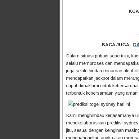
KUAT
BACA JUGA :
D
Dalam situasi pribadi seperti ini, k
selalu memproses dan mendapatkan
juga selalu hindari minuman alco
mendapatkan jackpot dalam merang
dapat dimaklumi untuk kebersamaan 
terbentuk kebersamaan yang aman 
Kami menghimbau kerjasamanya untu
mengkolaborasikan prediksi sydney
jitu, sesuai dengan keinginan mas
menggabungkan angka atau rumusan 