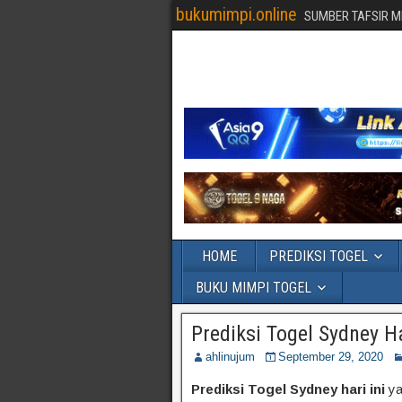
bukumimpi.online
SUMBER TAFSIR M
HOME
PREDIKSI TOGEL
BUKU MIMPI TOGEL
Prediksi Togel Sydney H
ahlinujum
September 29, 2020
Prediksi Togel Sydney hari ini
ya