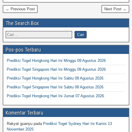
← Previous Post
Next Post →
The Search Box
Pos-pos Terbaru
Prediksi Togel Hongkong Hari Ini Minggu 09 Agustus 2026
Prediksi Togel Singapore Hari Ini Minggu 09 Agustus 2026
Prediksi Togel Hongkong Hari Ini Sabtu 08 Agustus 2026
Prediksi Togel Singapore Hari Ini Sabtu 08 Agustus 2026
Prediksi Togel Hongkong Hari Ini Jumat 07 Agustus 2026
Komentar Terbaru
Rakyat guanyu
pada
Prediksi Togel Sydney Hari Ini Kamis 13
November 2025