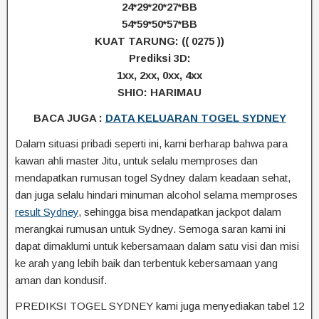
24*29*20*27*BB
54*59*50*57*BB
KUAT TARUNG: (( 0275 ))
Prediksi 3D:
1xx, 2xx, 0xx, 4xx
SHIO: HARIMAU
BACA JUGA :
DATA KELUARAN TOGEL SYDNEY
Dalam situasi pribadi seperti ini, kami berharap bahwa para
kawan ahli master Jitu, untuk selalu memproses dan
mendapatkan rumusan togel Sydney dalam keadaan sehat,
dan juga selalu hindari minuman alcohol selama memproses
result Sydney
, sehingga bisa mendapatkan jackpot dalam
merangkai rumusan untuk Sydney. Semoga saran kami ini
dapat dimaklumi untuk kebersamaan dalam satu visi dan misi
ke arah yang lebih baik dan terbentuk kebersamaan yang
aman dan kondusif.
PREDIKSI TOGEL SYDNEY kami juga menyediakan tabel 12