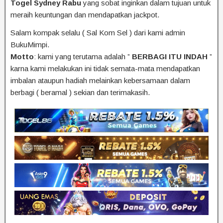
Togel Sydney Rabu
yang sobat inginkan dalam tujuan untuk
meraih keuntungan dan mendapatkan jackpot.
Salam kompak selalu ( Sal Kom Sel ) dari kami admin
BukuMimpi.
Motto
: kami yang terutama adalah ”
BERBAGI ITU INDAH
”
karna kami melakukan ini tidak semata-mata mendapatkan
imbalan ataupun hadiah melainkan kebersamaan dalam
berbagi ( beramal ) sekian dan terimakasih.