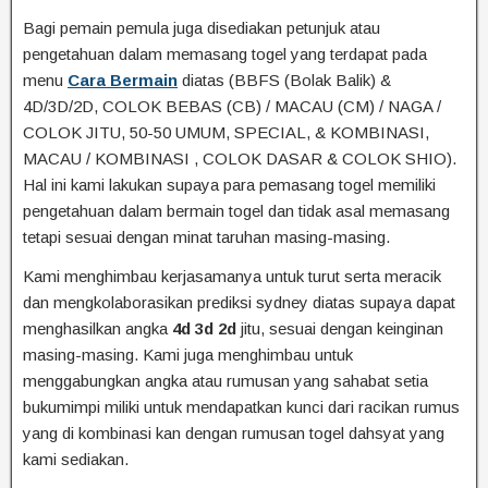
Bagi pemain pemula juga disediakan petunjuk atau
pengetahuan dalam memasang togel yang terdapat pada
menu
Cara Bermain
diatas (BBFS (Bolak Balik) &
4D/3D/2D, COLOK BEBAS (CB) / MACAU (CM) / NAGA /
COLOK JITU, 50-50 UMUM, SPECIAL, & KOMBINASI,
MACAU / KOMBINASI , COLOK DASAR & COLOK SHIO).
Hal ini kami lakukan supaya para pemasang togel memiliki
pengetahuan dalam bermain togel dan tidak asal memasang
tetapi sesuai dengan minat taruhan masing-masing.
Kami menghimbau kerjasamanya untuk turut serta meracik
dan mengkolaborasikan prediksi sydney diatas supaya dapat
menghasilkan angka
4d 3d 2d
jitu, sesuai dengan keinginan
masing-masing. Kami juga menghimbau untuk
menggabungkan angka atau rumusan yang sahabat setia
bukumimpi miliki untuk mendapatkan kunci dari racikan rumus
yang di kombinasi kan dengan rumusan togel dahsyat yang
kami sediakan.