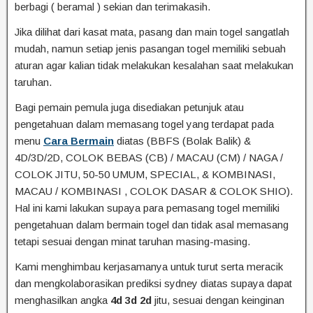
berbagi ( beramal ) sekian dan terimakasih.
Jika dilihat dari kasat mata, pasang dan main togel sangatlah
mudah, namun setiap jenis pasangan togel memiliki sebuah
aturan agar kalian tidak melakukan kesalahan saat melakukan
taruhan.
Bagi pemain pemula juga disediakan petunjuk atau
pengetahuan dalam memasang togel yang terdapat pada
menu
Cara Bermain
diatas (BBFS (Bolak Balik) &
4D/3D/2D, COLOK BEBAS (CB) / MACAU (CM) / NAGA /
COLOK JITU, 50-50 UMUM, SPECIAL, & KOMBINASI,
MACAU / KOMBINASI , COLOK DASAR & COLOK SHIO).
Hal ini kami lakukan supaya para pemasang togel memiliki
pengetahuan dalam bermain togel dan tidak asal memasang
tetapi sesuai dengan minat taruhan masing-masing.
Kami menghimbau kerjasamanya untuk turut serta meracik
dan mengkolaborasikan prediksi sydney diatas supaya dapat
menghasilkan angka
4d 3d 2d
jitu, sesuai dengan keinginan