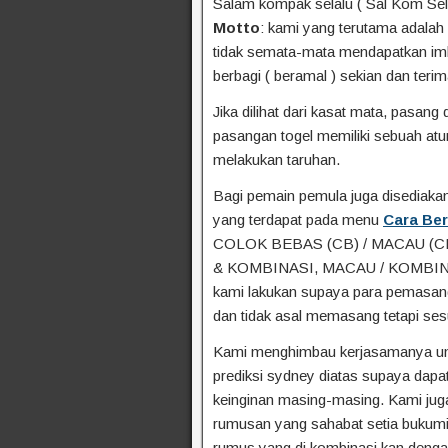
Salam kompak selalu ( Sal Kom Sel
Motto
: kami yang terutama adalah
tidak semata-mata mendapatkan im
berbagi ( beramal ) sekian dan terim
Jika dilihat dari kasat mata, pasan
pasangan togel memiliki sebuah atu
melakukan taruhan.
Bagi pemain pemula juga disediaka
yang terdapat pada menu
Cara Be
COLOK BEBAS (CB) / MACAU (CM
& KOMBINASI, MACAU / KOMBINA
kami lakukan supaya para pemasang
dan tidak asal memasang tetapi se
Kami menghimbau kerjasamanya unt
prediksi sydney diatas supaya dap
keinginan masing-masing. Kami ju
rumusan yang sahabat setia bukumim
rumus yang di kombinasi kan denga