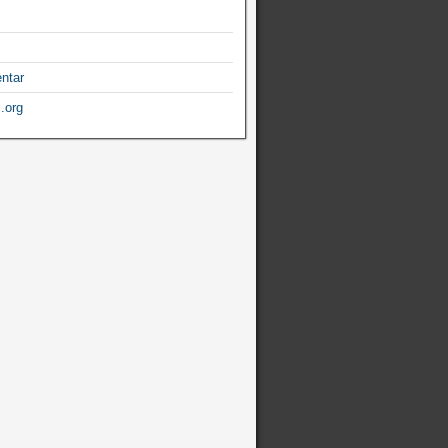
ntar
.org