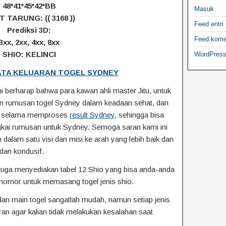
48*41*45*42*BB
Masuk
 TARUNG: (( 3168 ))
Feed entri
Prediksi 3D:
Feed kome
3xx, 2xx, 4xx, 8xx
SHIO: KELINCI
WordPress
ATA KELUARAN TOGEL SYDNEY
ami berharap bahwa para kawan ahli master Jitu, untuk
 rumusan togel Sydney dalam keadaan sehat, dan
hol selama memproses
result Sydney
, sehingga bisa
kai rumusan untuk Sydney. Semoga saran kami ini
dalam satu visi dan misi ke arah yang lebih baik dan
dan kondusif.
 menyediakan tabel 12 Shio yang bisa anda-anda
 nomor untuk memasang togel jenis shio.
g dan main togel sangatlah mudah, namun setiap jenis
ran agar kalian tidak melakukan kesalahan saat