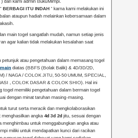
 ) dari kami admin BukuMimpi.
 ”
BERBAGI ITU INDAH
” karna kami melakukan ini
balan ataupun hadiah melainkan kebersamaan dalam
akasih.
g dan main togel sangatlah mudah, namun setiap jenis
ran agar kalian tidak melakukan kesalahan saat
n petunjuk atau pengetahuan dalam memasang togel
rmain
diatas (BBFS (Bolak Balik) & 4D/3D/2D,
) / NAGA / COLOK JITU, 50-50 UMUM, SPECIAL,
SI , COLOK DASAR & COLOK SHIO). Hal ini
 togel memiliki pengetahuan dalam bermain togel
suai dengan minat taruhan masing-masing.
uk turut serta meracik dan mengkolaborasikan
at menghasilkan angka
4d 3d 2d
jitu, sesuai dengan
ga menghimbau untuk menggabungkan angka atau
pi miliki untuk mendapatkan kunci dari racikan
n rumusan togel dahsyat yang kami sediakan.