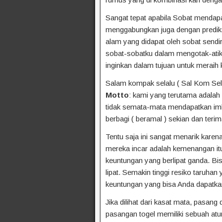
Sangat tepat apabila Sobat menda
menggabungkan juga dengan prediksi
alam yang didapat oleh sobat sendi
sobat-sobatku dalam mengotak-atik
inginkan dalam tujuan untuk meraih
Salam kompak selalu ( Sal Kom Sel
Motto
: kami yang terutama adalah
tidak semata-mata mendapatkan im
berbagi ( beramal ) sekian dan terim
Tentu saja ini sangat menarik karena
mereka incar adalah kemenangan itu
keuntungan yang berlipat ganda. Bis
lipat. Semakin tinggi resiko taruh
keuntungan yang bisa Anda dapatkan
Jika dilihat dari kasat mata, pasan
pasangan togel memiliki sebuah atu