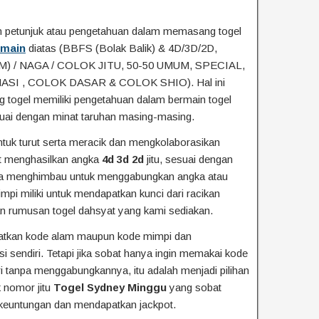
n petunjuk atau pengetahuan dalam memasang togel
rmain
diatas (BBFS (Bolak Balik) & 4D/3D/2D,
) / NAGA / COLOK JITU, 50-50 UMUM, SPECIAL,
SI , COLOK DASAR & COLOK SHIO). Hal ini
 togel memiliki pengetahuan dalam bermain togel
suai dengan minat taruhan masing-masing.
uk turut serta meracik dan mengkolaborasikan
at menghasilkan angka
4d 3d 2d
jitu, sesuai dengan
ga menghimbau untuk menggabungkan angka atau
pi miliki untuk mendapatkan kunci dari racikan
n rumusan togel dahsyat yang kami sediakan.
patkan kode alam maupun kode mimpi dan
 sendiri. Tetapi jika sobat hanya ingin memakai kode
ri tanpa menggabungkannya, itu adalah menjadi pilihan
 nomor jitu
Togel Sydney Minggu
yang sobat
 keuntungan dan mendapatkan jackpot.