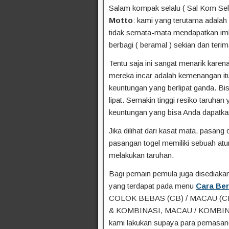
Salam kompak selalu ( Sal Kom Sel
Motto
: kami yang terutama adalah
tidak semata-mata mendapatkan im
berbagi ( beramal ) sekian dan terim
Tentu saja ini sangat menarik karena
mereka incar adalah kemenangan itu
keuntungan yang berlipat ganda. Bis
lipat. Semakin tinggi resiko taruh
keuntungan yang bisa Anda dapatkan
Jika dilihat dari kasat mata, pasan
pasangan togel memiliki sebuah atu
melakukan taruhan.
Bagi pemain pemula juga disediaka
yang terdapat pada menu
Cara Be
COLOK BEBAS (CB) / MACAU (CM
& KOMBINASI, MACAU / KOMBINA
kami lakukan supaya para pemasang