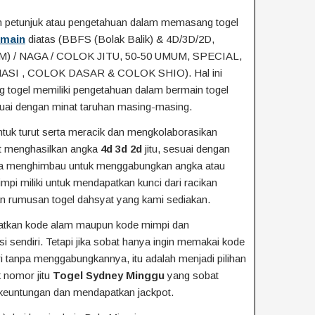
n petunjuk atau pengetahuan dalam memasang togel
rmain
diatas (BBFS (Bolak Balik) & 4D/3D/2D,
) / NAGA / COLOK JITU, 50-50 UMUM, SPECIAL,
SI , COLOK DASAR & COLOK SHIO). Hal ini
 togel memiliki pengetahuan dalam bermain togel
suai dengan minat taruhan masing-masing.
uk turut serta meracik dan mengkolaborasikan
at menghasilkan angka
4d 3d 2d
jitu, sesuai dengan
ga menghimbau untuk menggabungkan angka atau
pi miliki untuk mendapatkan kunci dari racikan
n rumusan togel dahsyat yang kami sediakan.
patkan kode alam maupun kode mimpi dan
 sendiri. Tetapi jika sobat hanya ingin memakai kode
ri tanpa menggabungkannya, itu adalah menjadi pilihan
 nomor jitu
Togel Sydney Minggu
yang sobat
 keuntungan dan mendapatkan jackpot.