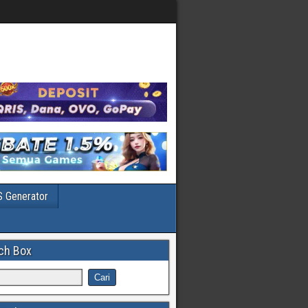
 Generator
ch Box