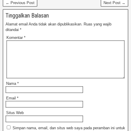
← Previous Post
Next Post →
Tinggalkan Balasan
Alamat email Anda tidak akan dipublikasikan.
Ruas yang wajib
ditandai
*
Komentar
*
Nama
*
Email
*
Situs Web
Simpan nama, email, dan situs web saya pada peramban ini untuk