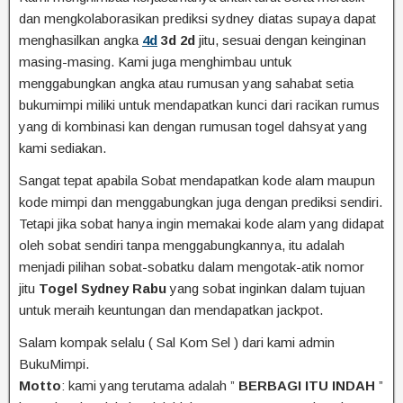
dan mengkolaborasikan prediksi sydney diatas supaya dapat
menghasilkan angka
4d
3d 2d
jitu, sesuai dengan keinginan
masing-masing. Kami juga menghimbau untuk
menggabungkan angka atau rumusan yang sahabat setia
bukumimpi miliki untuk mendapatkan kunci dari racikan rumus
yang di kombinasi kan dengan rumusan togel dahsyat yang
kami sediakan.
Sangat tepat apabila Sobat mendapatkan kode alam maupun
kode mimpi dan menggabungkan juga dengan prediksi sendiri.
Tetapi jika sobat hanya ingin memakai kode alam yang didapat
oleh sobat sendiri tanpa menggabungkannya, itu adalah
menjadi pilihan sobat-sobatku dalam mengotak-atik nomor
jitu
Togel Sydney Rabu
yang sobat inginkan dalam tujuan
untuk meraih keuntungan dan mendapatkan jackpot.
Salam kompak selalu ( Sal Kom Sel ) dari kami admin
BukuMimpi.
Motto
: kami yang terutama adalah ”
BERBAGI ITU INDAH
”