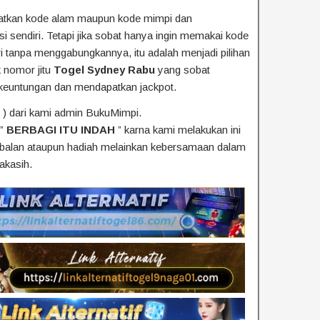
patkan kode alam maupun kode mimpi dan
 sendiri. Tetapi jika sobat hanya ingin memakai kode
ri tanpa menggabungkannya, itu adalah menjadi pilihan
 nomor jitu
Togel Sydney Rabu
yang sobat
 keuntungan dan mendapatkan jackpot.
 ) dari kami admin BukuMimpi.
 ”
BERBAGI ITU INDAH
” karna kami melakukan ini
balan ataupun hadiah melainkan kebersamaan dalam
akasih.