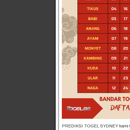
PREDIKSI TOGEL SYDNEY kami tida