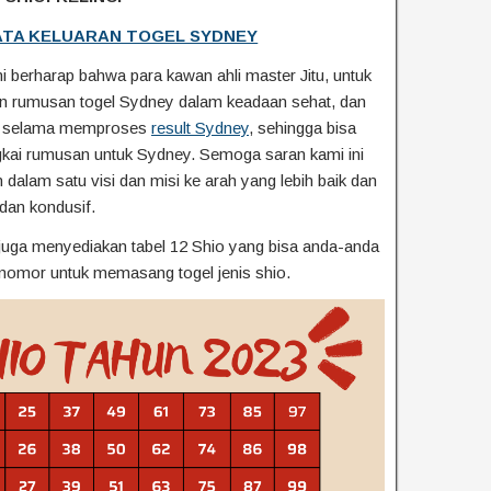
ATA KELUARAN TOGEL SYDNEY
ami berharap bahwa para kawan ahli master Jitu, untuk
 rumusan togel Sydney dalam keadaan sehat, dan
hol selama memproses
result Sydney
, sehingga bisa
kai rumusan untuk Sydney. Semoga saran kami ini
dalam satu visi dan misi ke arah yang lebih baik dan
dan kondusif.
 menyediakan tabel 12 Shio yang bisa anda-anda
 nomor untuk memasang togel jenis shio.