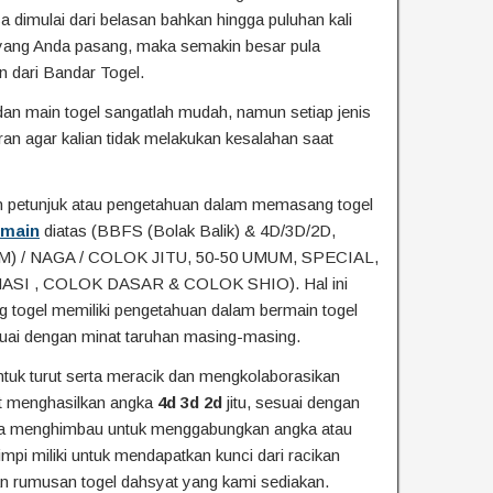
a dimulai dari belasan bahkan hingga puluhan kali
an yang Anda pasang, maka semakin besar pula
 dari Bandar Togel.
g dan main togel sangatlah mudah, namun setiap jenis
ran agar kalian tidak melakukan kesalahan saat
n petunjuk atau pengetahuan dalam memasang togel
rmain
diatas (BBFS (Bolak Balik) & 4D/3D/2D,
) / NAGA / COLOK JITU, 50-50 UMUM, SPECIAL,
SI , COLOK DASAR & COLOK SHIO). Hal ini
 togel memiliki pengetahuan dalam bermain togel
suai dengan minat taruhan masing-masing.
uk turut serta meracik dan mengkolaborasikan
at menghasilkan angka
4d 3d 2d
jitu, sesuai dengan
ga menghimbau untuk menggabungkan angka atau
pi miliki untuk mendapatkan kunci dari racikan
n rumusan togel dahsyat yang kami sediakan.