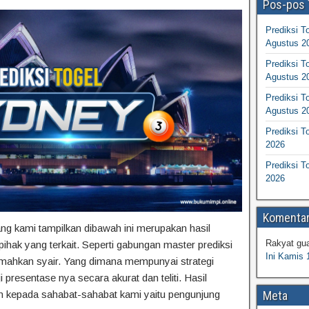
Pos-pos 
Prediksi T
Agustus 2
Prediksi T
Agustus 2
Prediksi T
Agustus 2
Prediksi T
2026
Prediksi T
2026
Komentar
ng kami tampilkan dibawah ini merupakan hasil
Rakyat gu
pihak yang terkait. Seperti gabungan master prediksi
Ini Kamis
mahkan syair. Yang dimana mempunyai strategi
 presentase nya secara akurat dan teliti. Hasil
kan kepada sahabat-sahabat kami yaitu pengunjung
Meta