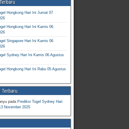
Terbaru
ogel Hongkong Hari Ini Jumat 07
026
ogel Hongkong Hari Ini Kamis 06
026
ogel Singapore Hari Ini Kamis 06
026
ogel Sydney Hari Ini Kamis 06 Agustus
ogel Hongkong Hari Ini Rabu 05 Agustus
 Terbaru
anyu
pada
Prediksi Togel Sydney Hari
 13 November 2025