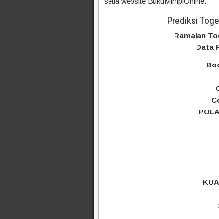
setia website BukuMimpiOnline.
Prediksi Toge
Ramalan Toge
Data R
Boc
C
Co
POLA
KUAT