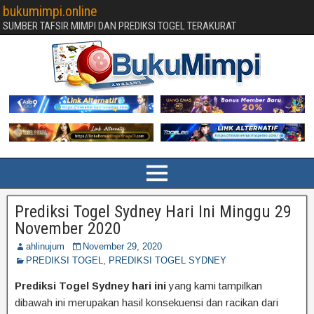
bukumimpi.online
SUMBER TAFSIR MIMPI DAN PREDIKSI TOGEL TERAKURAT
Prediksi Togel Sydney Hari Ini Minggu 29
November 2020
ahlinujum
November 29, 2020
PREDIKSI TOGEL
,
PREDIKSI TOGEL SYDNEY
Prediksi Togel Sydney hari ini
yang kami tampilkan
dibawah ini merupakan hasil konsekuensi dan racikan dari