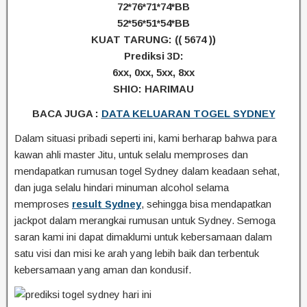
72*76*71*74*BB
52*56*51*54*BB
KUAT TARUNG: (( 5674 ))
Prediksi 3D:
6xx, 0xx, 5xx, 8xx
SHIO: HARIMAU
BACA JUGA :
DATA KELUARAN TOGEL SYDNEY
Dalam situasi pribadi seperti ini, kami berharap bahwa para
kawan ahli master Jitu, untuk selalu memproses dan
mendapatkan rumusan togel Sydney dalam keadaan sehat,
dan juga selalu hindari minuman alcohol selama
memproses
result Sydney
, sehingga bisa mendapatkan
jackpot dalam merangkai rumusan untuk Sydney. Semoga
saran kami ini dapat dimaklumi untuk kebersamaan dalam
satu visi dan misi ke arah yang lebih baik dan terbentuk
kebersamaan yang aman dan kondusif.