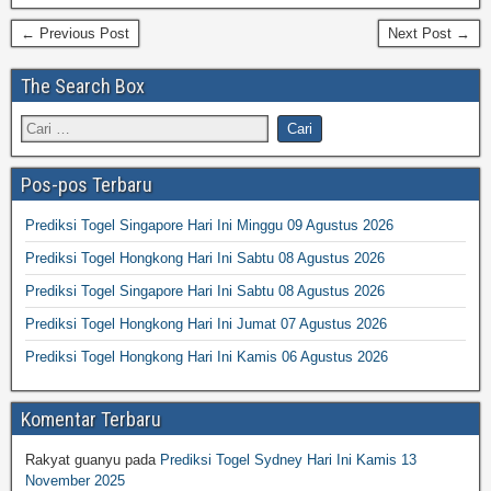
← Previous Post
Next Post →
The Search Box
Pos-pos Terbaru
Prediksi Togel Singapore Hari Ini Minggu 09 Agustus 2026
Prediksi Togel Hongkong Hari Ini Sabtu 08 Agustus 2026
Prediksi Togel Singapore Hari Ini Sabtu 08 Agustus 2026
Prediksi Togel Hongkong Hari Ini Jumat 07 Agustus 2026
Prediksi Togel Hongkong Hari Ini Kamis 06 Agustus 2026
Komentar Terbaru
Rakyat guanyu
pada
Prediksi Togel Sydney Hari Ini Kamis 13
November 2025