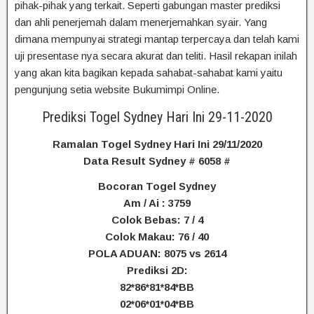
pihak-pihak yang terkait. Seperti gabungan master prediksi
dan ahli penerjemah dalam menerjemahkan syair. Yang
dimana mempunyai strategi mantap terpercaya dan telah kami
uji presentase nya secara akurat dan teliti. Hasil rekapan inilah
yang akan kita bagikan kepada sahabat-sahabat kami yaitu
pengunjung setia website Bukumimpi Online.
Prediksi Togel Sydney Hari Ini 29-11-2020
Ramalan Togel Sydney Hari Ini 29/11/2020
Data Result Sydney # 6058 #
Bocoran Togel Sydney
Am / Ai : 3759
Colok Bebas: 7 / 4
Colok Makau: 76 / 40
POLA ADUAN: 8075 vs 2614
Prediksi 2D:
82*86*81*84*BB
02*06*01*04*BB