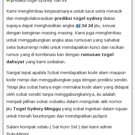
Kami menghimbau kerjasamanya untuk turut serta meracik
dan mengkolaborasikan
prediksi togel sydney
diatas
supaya dapat menghasilkan angka
4d
3d 2d
jitu, sesuai
dengan keinginan masing-masing. Kami juga menghimbau
untuk menggabungkan angka atau rumusan yang sahabat
setia bukumimpi miliki untuk mendapatkan kunci dari racikan
rumus yang di kombinasi kan dengan
rumusan togel
dahsyat
yang kami sediakan.
Sangat tepat apabila Sobat mendapatkan kode alam maupun
kode mimpi dan menggabungkan juga dengan prediksi sendiri.
Tetapi jika sobat hanya ingin memakai kode alam yang didapat
oleh sobat sendiri tanpa menggabungkannya, itu adalah
menjadi pilihan sobat-sobatku dalam mengotak-atik nomor
jitu
Togel Sydney Minggu
yang sobat inginkan dalam tujuan
untuk meraih keuntungan dan mendapatkan jackpot.
Salam kompak selalu ( Sal Kom Sel ) dari kami admin
BukuMimpi.