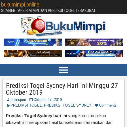
bukumimpi.online
SUMBER TAFSIR MIMPI DAN PREDIKSI TOGEL TERAKURAT
Prediksi Togel Sydney Hari Ini Minggu 27
Oktober 2019
ahlinujum
Oktober 27, 2019
PREDIKSI TOGEL
,
PREDIKSI TOGEL SYDNEY
Comments
Prediksi Togel Sydney
hari ini
yang kami tampilkan
dibawah ini merupakan hasil konsekuensi dan racikan dari