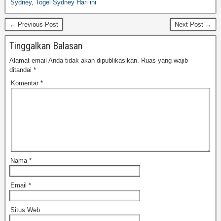
Sydney
,
Togel Sydney Hari ini
← Previous Post
Next Post →
Tinggalkan Balasan
Alamat email Anda tidak akan dipublikasikan.
Ruas yang wajib
ditandai
*
Komentar
*
Nama
*
Email
*
Situs Web