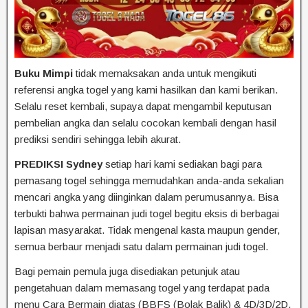
Buku Mimpi
tidak memaksakan anda untuk mengikuti
referensi angka togel yang kami hasilkan dan kami berikan.
Selalu reset kembali, supaya dapat mengambil keputusan
pembelian angka dan selalu cocokan kembali dengan hasil
prediksi sendiri sehingga lebih akurat.
PREDIKSI Sydney
setiap hari kami sediakan bagi para
pemasang togel sehingga memudahkan anda-anda sekalian
mencari angka yang diinginkan dalam perumusannya. Bisa
terbukti bahwa permainan judi togel begitu eksis di berbagai
lapisan masyarakat. Tidak mengenal kasta maupun gender,
semua berbaur menjadi satu dalam permainan judi togel.
Bagi pemain pemula juga disediakan petunjuk atau
pengetahuan dalam memasang togel yang terdapat pada
menu Cara Bermain diatas (BBFS (Bolak Balik) & 4D/3D/2D,