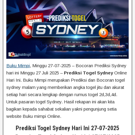
Buku Mimpi
, Minggu 27-07-2025 – Bocoran Prediksi Sydney
hari ini Minggu 27 Juli 2025 –
Prediksi Togel Sydney
Online
Hari Ini. Buku Mimpi merupakan Prediksi dan Bocoran togel
sydney malam yang memberikan angka togel jitu dan akurat
setiap hari secara lengkap dengan rumus togel 2d,3d,4d.
Untuk pasaran togel Sydney. Hasil rekapan ini akan kita
bagikan kepada sahabat sekalian yakni pengunjung setia
website Buku mimpi Online.
Prediksi Togel Sydney Hari Ini 27-07-2025