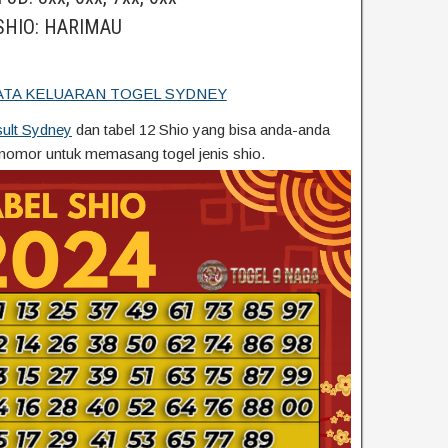
SHIO: HARIMAU
ATA KELUARAN TOGEL SYDNEY
ult Sydney
dan tabel 12 Shio yang bisa anda-anda
 nomor untuk memasang togel jenis shio.