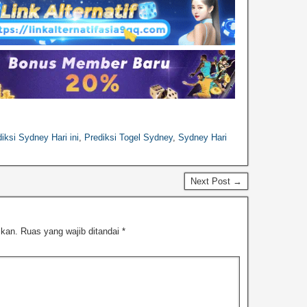
iksi Sydney Hari ini
,
Prediksi Togel Sydney
,
Sydney Hari
Next Post →
ikan.
Ruas yang wajib ditandai
*