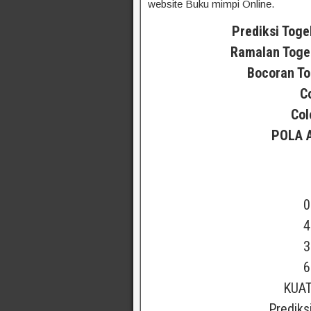
website Buku mimpi Online.
Prediksi Toge
Ramalan Togel
Bocoran To
C
Col
POLA 
0
4
3
6
KUAT
Prediks