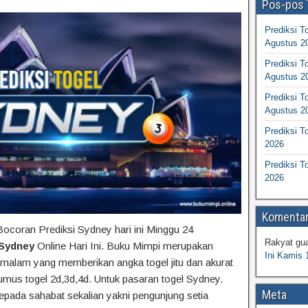
Pos-pos 
Prediksi T
Agustus 2
Prediksi T
Agustus 2
Prediksi T
Agustus 2
Prediksi T
2026
Prediksi T
2026
Komentar
Bocoran Prediksi Sydney hari ini Minggu 24
Rakyat gu
 Sydney
Online Hari Ini. Buku Mimpi merupakan
Ini Kamis
 malam yang memberikan angka togel jitu dan akurat
rumus togel 2d,3d,4d. Untuk pasaran togel Sydney.
Meta
 kepada sahabat sekalian yakni pengunjung setia