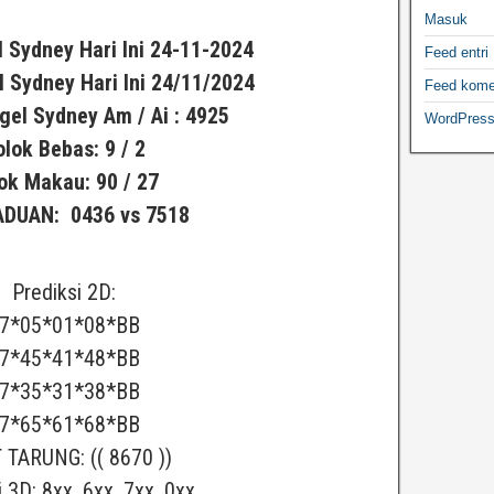
Masuk
l Sydney Hari Ini 24-11-2024
Feed entri
 Sydney Hari Ini 24/11/2024
Feed kome
gel Sydney
Am / Ai : 4925
WordPress
olok Bebas: 9 / 2
ok Makau: 90 / 27
ADUAN: 0436 vs 7518
Prediksi 2D:
7*05*01*08*BB
7*45*41*48*BB
7*35*31*38*BB
7*65*61*68*BB
 TARUNG: (( 8670 ))
i 3D: 8xx, 6xx, 7xx, 0xx