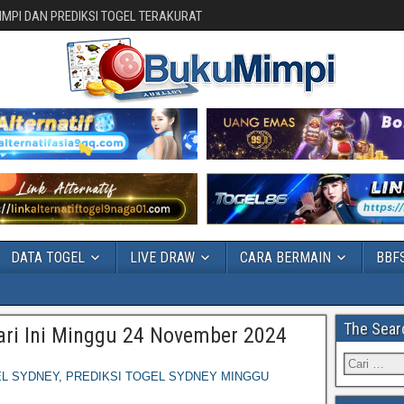
IMPI DAN PREDIKSI TOGEL TERAKURAT
DATA TOGEL
LIVE DRAW
CARA BERMAIN
BBFS
The Sear
Hari Ini Minggu 24 November 2024
EL SYDNEY
,
PREDIKSI TOGEL SYDNEY MINGGU