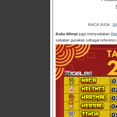
BACA JUGA :
D
Buku Mimpi
juga menyediakan
Res
sekalian gunakan sebagai referensi